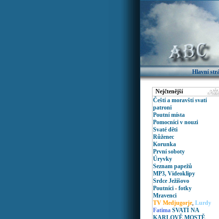
Hlavní st
Nejčtenější
Čeští a moravští svatí
patroni
Poutní místa
Pomocníci v nouzi
Svaté děti
Růženec
Korunka
První soboty
Úryvky
Seznam papežů
MP3, Videoklipy
Srdce Ježíšovo
Poutníci
-
fotky
Mravenci
TV Medjugorje
,
Lurdy
Fatima
SVATÍ NA
KARLOVĚ MOSTĚ