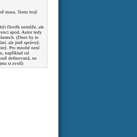
o
ně masa. Tento trojí
í být člověk nemůže, ale
venci apod. Autor tedy
oblastech. (Dnes by to
tní, ale jistě správný.
ediný. Pro mnohé není
tu, například od
asně definovaná, ne
mu si zvolí)