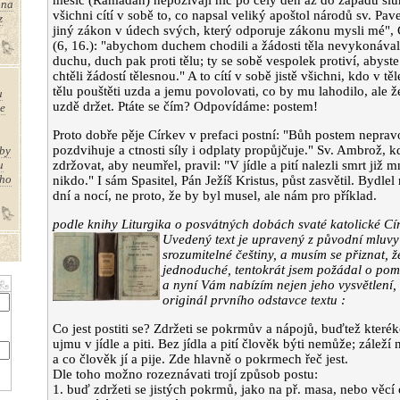
měsíc (Ramadan) nepožívají nic po celý den až do západu slu
ána
všichni cítí v sobě to, co napsal veliký apoštol národů sv. Pav
z
jiný zákon v údech svých, který odporuje zákonu mysli mé",
(6, 16.): "abychom duchem chodili a žádosti těla nevykonávali;
duchu, duch pak proti tělu; ty se sobě vespolek protiví, abyste n
chtěli žádostí tělesnou." A to cítí v sobě jistě všichni, kdo v tě
tělu pouštěti uzda a jemu povolovati, co by mu lahodilo, ale že 
u
uzdě držet. Ptáte se čím? Odpovídáme: postem!
ce
Proto dobře pěje Církev v prefaci postní: "Bůh postem neprav
pozdvihuje a ctnosti síly i odplaty propůjčuje." Sv. Ambrož, kd
aby
u
zdržovat, aby neumřel, pravil: "V jídle a pití nalezli smrt již 
ého
nikdo." I sám Spasitel, Pán Ježíš Kristus, půst zasvětil. Bydlel 
dní a nocí, ne proto, že by byl musel, ale nám pro příklad.
podle knihy Liturgika o posvátných dobách svaté katolické Círk
Uvedený text je upravený z původní mluvy
srozumitelné češtiny, a musím se přiznat, ž
jednoduché, tentokrát jsem požádal o po
a nyní Vám nabízím nejen jeho vysvětlení, 
a
originál prvního odstavce textu :
Co jest postiti se? Zdržeti se pokrmův a nápojů, buďtež kteréko
ujmu v jídle a piti. Bez jídla a pití člověk býti nemůže; zálež
m o
a co člověk jí a pije. Zde hlavně o pokrmech řeč jest.
Dle toho možno rozeznávati trojí způsob postu:
1. buď zdržeti se jistých pokrmů, jako na př. masa, nebo věcí