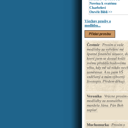
Novéna k svatému
Charbelovi
Otevřít Bibli >>
Všechny prosby o
modlitbu...
Přidat prosbu
Čestmír
Prosím o vaše
:
modlitby za vyřešení mé
špatné finanční situace, d
které jsem se dostal kvůli
svému předdůchodovému
věku, kdy mě už nikdo nec
zaměstnat. A to jsem VŠ
vzdělaný a mám výborný
životopis. Předem děkuji.
Veronika
Vrúcne prosím 
:
modlidby za zosnulého
manžela Jána. Pán Boh
zaplať.
Muchomurka
Prosím o
: