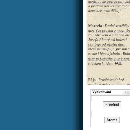
motlitbu za uzdravení tch
a přidání pár let života be
demence. moc děkuji
Marcela
Drahé sestřičky
:
moc Vás prosím o modlitb
za uzdraveni a sílu pro ot
Josefa P.který má bolesti
obličeje od zánětu dutin
který neustupuje ,prosím 
se mu i lépe dýchalo . Boh
díky za každého zasvěcen
s láskou k lidem ❤️🙏
Pája
Prosím za dobré
:
vztahy v práci, za to aby je
nemohl narušovat
Vyhledávání
inteligentní manipulátor 
sexuální predátor.
Péťa
Zdravím Vás. Prosí
:
modlitbu za nalezení
nejvhodnějšího způsobu
léčby s minimálními