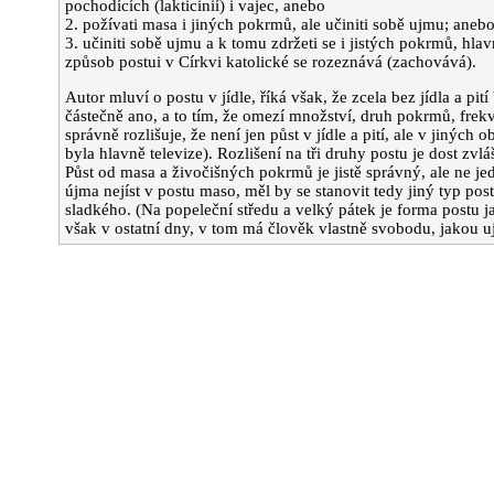
pochodících (lakticinií) i vajec, anebo
o
2. požívati masa i jiných pokrmů, ale učiniti sobě ujmu; aneb
3. učiniti sobě ujmu a k tomu zdržeti se i jistých pokrmů, hlav
způsob postui v Církvi katolické se rozeznává (zachovává).
Autor mluví o postu v jídle, říká však, že zcela bez jídla a pit
částečně ano, a to tím, že omezí množství, druh pokrmů, frek
správně rozlišuje, že není jen půst v jídle a pití, ale v jiných 
byla hlavně televize). Rozlišení na tři druhy postu je dost zvláš
í i
Půst od masa a živočišných pokrmů je jistě správný, ale ne j
újma nejíst v postu maso, měl by se stanovit tedy jiný typ pos
sladkého. (Na popeleční středu a velký pátek je forma postu j
však v ostatní dny, v tom má člověk vlastně svobodu, jakou uj
 na
m
u,