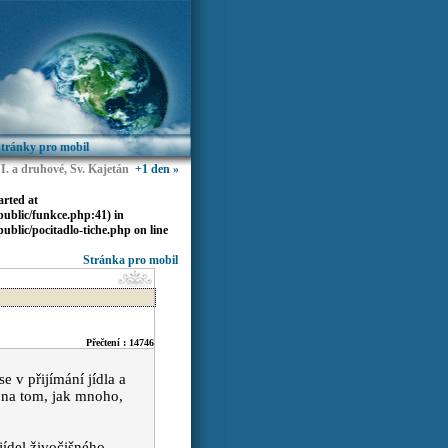
tránky pro mobil
II. a druhové, Sv. Kajetán
+1 den »
arted at
ublic/funkce.php:41) in
blic/pocitadlo-tiche.php
on line
Stránka pro mobil
Přečtení : 14746
 v přijímání jídla a
ží na tom, jak mnoho,
jídel živočišného