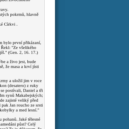
ravy.
jistých pokrmů, hlavně
é Církvi .
m bylo první přikázaní,
 Řekl: "Ze všelikého
íš." (Gen. 2, 16. 17.)
be a živo jest, bude
, že masa a krví jísti
rmy a uložil jim v roce
ákon (desatero) z ruky
 postívali, Daniel a tři
sedm synů Makabejských;
ude zajisté veliký před
 pak Jan roucho ze srsti
kobylky a med lesní."
u pohanů. Jaké tělesné
ohamedáni půst? Celý