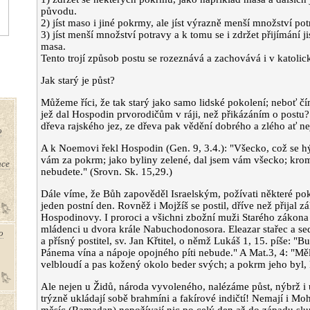
původu.
2) jíst maso i jiné pokrmy, ale jíst výrazně menší množství pot
3) jíst menší množství potravy a k tomu se i zdržet přijímání 
masa.
Tento trojí způsob postu se rozeznává a zachovává i v katolick
Jak starý je půst?
Můžeme říci, že tak starý jako samo lidské pokolení; neboť čí
jež dal Hospodin prvorodičům v ráji, než přikázáním o postu?
dřeva rajského jez, ze dřeva pak vědění dobrého a zlého ať nej
o
A k Noemovi řekl Hospodin (Gen. 9, 3.4.): "Všecko, což se hý
vám za pokrm; jako byliny zelené, dal jsem vám všecko; kromě
hce
nebudete." (Srovn. Sk. 15,29.)
Dále víme, že Bůh zapověděl Israelským, požívati některé pok
jeden postní den. Rovněž i Mojžíš se postil, dříve než přijal z
Hospodinovy. I proroci a všichni zbožní muži Starého zákona se
mládenci u dvora krále Nabuchodonosora. Eleazar stařec a 
o
a přísný postitel, sv. Jan Křtitel, o němž Lukáš 1, 15. píše: "B
Pánema vína a nápoje opojného píti nebude." A Mat.3, 4: "Měl
velbloudí a pas kožený okolo beder svých; a pokrm jeho byl, 
Ale nejen u Židů, národa vyvoleného, nalézáme půst, nýbrž i 
trýzně ukládají sobě brahmíni a fakírové indičtí! Nemají i M