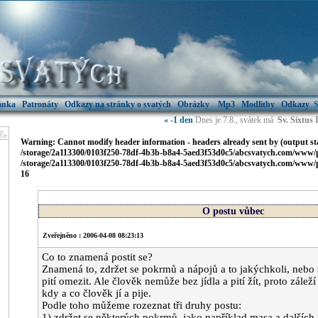
ránka
Patronáty
Odkazy na stránky o svatých
Obrázky
Mp3
Modlitby
Odkazy
S
« -1 den
Dnes je 7.8., svátek má
Sv. Sixtus 
Warning
: Cannot modify header information - headers already sent by (output st
/storage/2a113300/0103f250-78df-4b3b-b8a4-5aed3f53d0c5/abcsvatych.com/www/p
/storage/2a113300/0103f250-78df-4b3b-b8a4-5aed3f53d0c5/abcsvatych.com/www/pu
16
O postu vůbec
Zveřejněno : 2006-04-08 08:23:13
Co to znamená postit se?
Znamená to, zdržet se pokrmů a nápojů a to jakýchkoli, nebo se
pití omezit. Ale člověk nemůže bez jídla a pití žít, proto zále
kdy a co člověk jí a pije.
Podle toho můžeme rozeznat tři druhy postu:
1) zdržet se některých pokrmů, jako například masa a dalších 