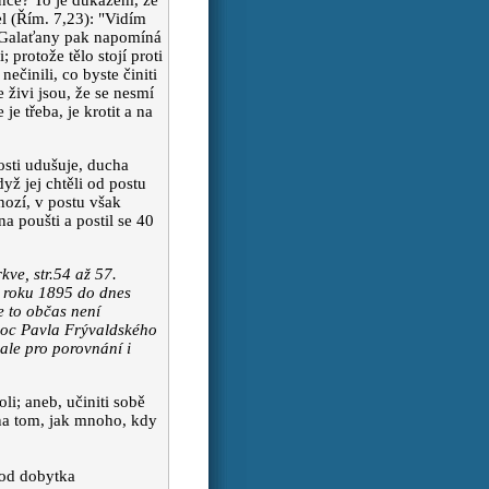
nce? To je důkazem, že
el (Řím. 7,23): "Vidím
 Galaťany pak napomíná
 protože tělo stojí proti
ečinili, co byste činiti
le živi jsou, že se nesmí
je třeba, je krotit a na
osti udušuje, ducha
yž jej chtěli od postu
mnozí, v postu však
na poušti a postil se 40
ve, str.54 až 57.
 roku 1895 do dnes
e to občas není
moc Pavla Frývaldského
ale pro porovnání i
li; aneb, učiniti sobě
í na tom, jak mnoho, kdy
 od dobytka