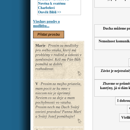
Novéna k svatému
Charbelovi
Otevřít Bibli >>
Všechny prosby o
modlitbu...
Ducha můžeme právě
Přidat prosbu
Nemožnost komunikace
Marie
Prosím za modlitby
:
pro svého vnuka, který má
problémy v rodině a úzkosti v
zaměstnání. Kéž mu Pán Bůh
pomáhá se dobře
rozhodovat.
Závist je nejstrašně
V
Prosim za mojho priatela,
Zbavme se průměrn
:
kantýny, já si dám k
mam pocit ze ku mne v
niecom nie je úprimný.
Neviem co sa deje a mam
I dobrou
pochybnosti vo vztahu.
Prosim nech ma Duch Svätý
osvieti pravdou! Panna Marí
a Svätý Jozef pomáhajte!
Všeli