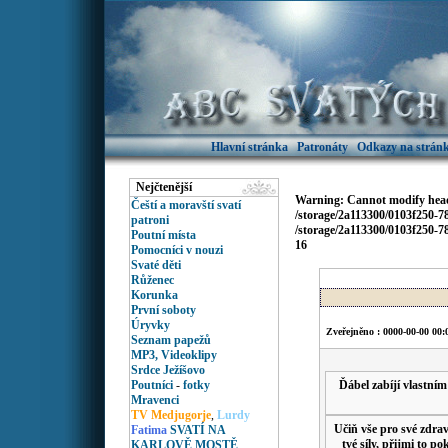
Hlavní stránka
Patronáty
Odkazy na stránk
Nejčtenější
Warning
: Cannot modify head
Čeští a moravští svatí
/storage/2a113300/0103f250-
patroni
/storage/2a113300/0103f250-
Poutní místa
16
Pomocníci v nouzi
Svaté děti
Růženec
Korunka
První soboty
Úryvky
Zveřejněno : 0000-00-00 00:
Seznam papežů
MP3, Videoklipy
Srdce Ježíšovo
Poutníci
-
fotky
Ďábel zabíjí vlastním
Mravenci
TV Medjugorje
,
Lurdy
Učiň vše pro své zdraví
Fatima
SVATÍ NA
tvé síly, přijmi to p
KARLOVĚ MOSTĚ