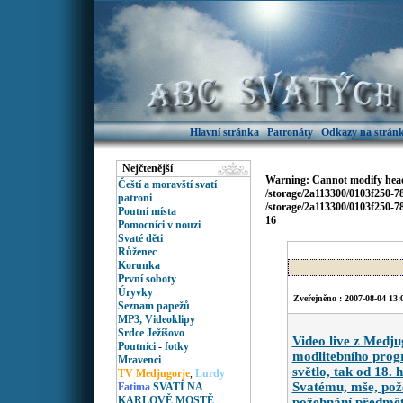
Hlavní stránka
Patronáty
Odkazy na stránk
Nejčtenější
Warning
: Cannot modify head
Čeští a moravští svatí
/storage/2a113300/0103f250-
patroni
/storage/2a113300/0103f250-
Poutní místa
16
Pomocníci v nouzi
Svaté děti
Růženec
Korunka
První soboty
Úryvky
Zveřejněno : 2007-08-04 13:
Seznam papežů
MP3, Videoklipy
Srdce Ježíšovo
Video live z Medj
Poutníci
-
fotky
modlitebního progr
Mravenci
světlo, tak od 18. 
TV Medjugorje
,
Lurdy
Svatému, mše, pože
Fatima
SVATÍ NA
KARLOVĚ MOSTĚ
požehnání předmětů