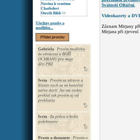
Novéna k svatému
Svátostí Oltářní.
Charbelovi
Otevřít Bibli >>
Videokazety a DV
Všechny prosby o
Záznam Mirjany při 
modlitbu...
Mirjana při zjevení
Přidat prosbu
Gabriela
Prosím modlitbu
:
za obrácení a BOŽÍ
OCHRANU pro moje
děti.PBZ
Iveta
Prosím za zdravie a
:
šťastie nech sa mi konečné
začne dariť. Asi má niekto
preklal tak prosím aj od
prekliatia
Iveta
Za prácu a božie
:
požehnanie
Proste a dostanete
Prosim o
: