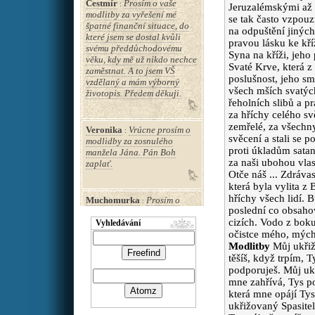
Čestmír
Prosím o vaše
:
Jeruzalémskými až n
modlitby za vyřešení mé
se tak často vzpouz
špatné finanční situace, do
na odpuštění jiných
které jsem se dostal kvůli
pravou lásku ke kří
svému předdůchodovému
Syna na kříži, jeho
věku, kdy mě už nikdo nechce
Svaté Krve, která z
zaměstnat. A to jsem VŠ
poslušnost, jeho sm
vzdělaný a mám výborný
všech mších svatýc
životopis. Předem děkuji.
řeholních slibů a p
za hříchy celého svě
zemřelé, za všechny
Veronika
Vrúcne prosím o
:
svěcení a stali se 
modlidby za zosnulého
proti úkladům satan
manžela Jána. Pán Boh
za naši ubohou vlas
zaplať.
Otče náš ... Zdráva
která byla vylita z
hříchy všech lidí. 
Muchomurka
Prosím o
:
poslední co obsahov
motlitbu za uzdravení tchána
cizích. Vodo z boku
a přidání pár let života bez
Vyhledávání
demence. moc děkuji
očistce mého, mých 
Modlitby
Můj ukřiž
těšíš, když trpím, 
podporuješ. Můj ukř
Marcela
Drahé sestřičky
:
moc Vás prosím o modlitbu
mne zahřívá, Tys po
za uzdraveni a sílu pro otce
která mne opájí Tys
Josefa P.který má bolesti
ukřižovaný Spasitel