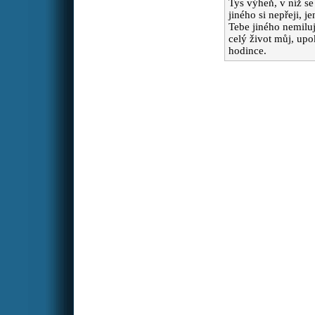
obličeje od zánětu dutin
Tys výheň, v níž se 
který neustupuje ,prosím aby
jiného si nepřeji,
se mu i lépe dýchalo . Bohu
Tebe jiného nemilu
díky za každého zasvěceného
celý život můj, up
s láskou k lidem ❤️🙏
hodince.
Pája
Prosím za dobré
:
vztahy v práci, za to aby je
nemohl narušovat
inteligentní manipulátor a
sexuální predátor.
Péťa
Zdravím Vás. Prosím o
:
modlitbu za nalezení
nejvhodnějšího způsobu
léčby s minimálními
vedlejšími účinky pro mého
tatínka.Aby jeho léčba
proběhla úspěšně a ještě
dlouho a v dobré kondici
tady s námi byl. Všem moc
děkuji.
prosebnice
Prosím o
: