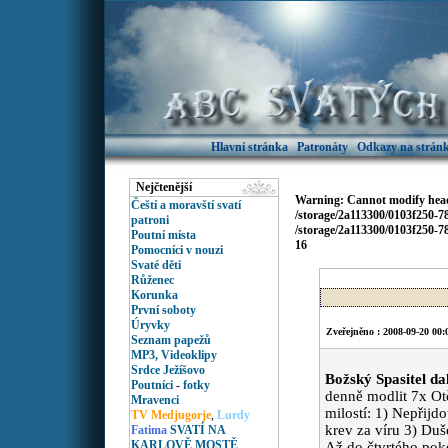
Hlavní stránka
Patronáty
Odkazy na stránk
Nejčtenější
Warning
: Cannot modify head
Čeští a moravští svatí
/storage/2a113300/0103f250-
patroni
/storage/2a113300/0103f250-
Poutní místa
16
Pomocníci v nouzi
Svaté děti
Růženec
Korunka
První soboty
Úryvky
Zveřejněno : 2008-09-20 00:
Seznam papežů
MP3, Videoklipy
Srdce Ježíšovo
Božský Spasitel dal
Poutníci
-
fotky
denně modlit 7x Ot
Mravenci
milostí: 1) Nepřijd
TV Medjugorje
,
Lurdy
krev za víru 3) Duš
Fatima
SVATÍ NA
KARLOVĚ MOSTĚ
Až do čtvrtého pok