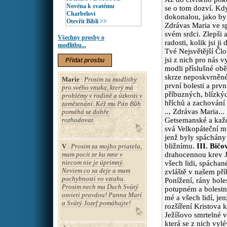
Novéna k svatému
se o tom dozví. Kdy
Charbelovi
dokonalou, jako by 
Otevřít Bibli >>
Zdrávas Maria ve spo
svém srdci. Zlepši a 
Všechny prosby o
radosti, kolik jsi 
modlitbu...
Tvé Nejsvětější Čl
jsi z nich pro nás 
Přidat prosbu
modli příslušné obě
skrze neposkvrněné 
Marie
Prosím za modlitby
:
první bolesti a prv
pro svého vnuka, který má
příbuzných, blízkýc
problémy v rodině a úzkosti v
hříchů a zachování 
zaměstnání. Kéž mu Pán Bůh
.., Zdrávas Maria..
pomáhá se dobře
rozhodovat.
Getsemanské a každo
svá Velkopáteční mu
jenž byly spáchány 
bližnímu.
III. Bičo
V
Prosim za mojho priatela,
:
mam pocit ze ku mne v
drahocennou krev Je
niecom nie je úprimný.
všech lidi, spáchan
Neviem co sa deje a mam
zvláště v našem př
pochybnosti vo vztahu.
Ponížení, rány bole
Prosim nech ma Duch Svätý
potupném a bolestn
osvieti pravdou! Panna Marí
mé a všech lidí, je
a Svätý Jozef pomáhajte!
rozšíření Kristova 
Ježíšovo smrtelné 
která se z nich vyl