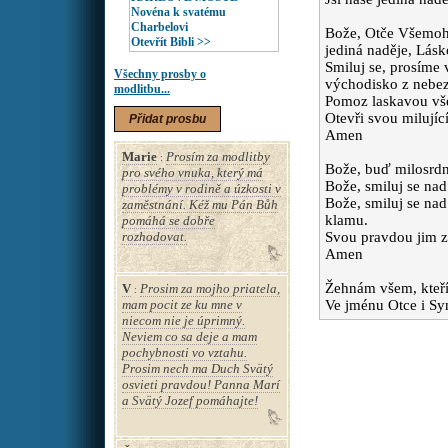
Novéna k svatému
Charbelovi
Bože, Otče Všemohou
Otevřít Bibli >>
jediná naděje, Lásk
Smiluj se, prosíme
Všechny prosby o
východisko z nebezp
modlitbu...
Pomoz laskavou vš
Otevři svou milující
Přidat prosbu
Amen
Marie
Prosím za modlitby
:
Bože, buď milosrdný
pro svého vnuka, který má
Bože, smiluj se nad
problémy v rodině a úzkosti v
Bože, smiluj se nad 
zaměstnání. Kéž mu Pán Bůh
klamu.
pomáhá se dobře
rozhodovat.
Svou pravdou jim z
Amen
Žehnám všem, kteří
V
Prosim za mojho priatela,
:
mam pocit ze ku mne v
Ve jménu Otce i Sy
niecom nie je úprimný.
Neviem co sa deje a mam
pochybnosti vo vztahu.
Prosim nech ma Duch Svätý
osvieti pravdou! Panna Marí
a Svätý Jozef pomáhajte!