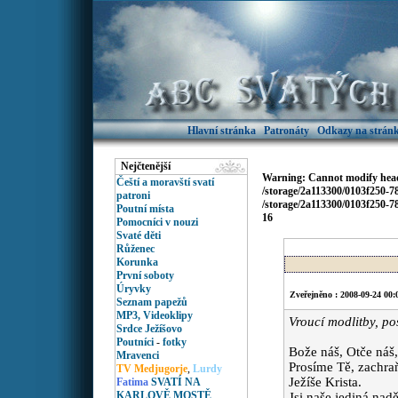
Hlavní stránka
Patronáty
Odkazy na stránk
Nejčtenější
Warning
: Cannot modify head
Čeští a moravští svatí
/storage/2a113300/0103f250-
patroni
/storage/2a113300/0103f250-
Poutní místa
16
Pomocníci v nouzi
Svaté děti
Růženec
Korunka
První soboty
Úryvky
Zveřejněno : 2008-09-24 00:
Seznam papežů
MP3, Videoklipy
Vroucí modlitby, po
Srdce Ježíšovo
Poutníci
-
fotky
Bože náš, Otče náš
Mravenci
Prosíme Tě, zachraň
TV Medjugorje
,
Lurdy
Ježíše Krista.
Fatima
SVATÍ NA
KARLOVĚ MOSTĚ
Jsi naše jediná nadě