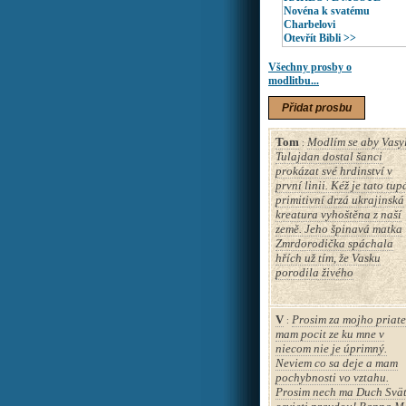
Novéna k svatému
Charbelovi
Otevřít Bibli >>
Všechny prosby o
modlitbu...
Přidat prosbu
Tom
Modlím se aby Vasy
:
Tulajdan dostal šanci
prokázat své hrdinství v
první linii. Kéž je tato tup
primitivní drzá ukrajinská
kreatura vyhoštěna z naší
země. Jeho špinavá matka
Zmrdorodička spáchala
hřích už tím, že Vasku
porodila živého
V
Prosim za mojho priate
:
mam pocit ze ku mne v
niecom nie je úprimný.
Neviem co sa deje a mam
pochybnosti vo vztahu.
Prosim nech ma Duch Svä