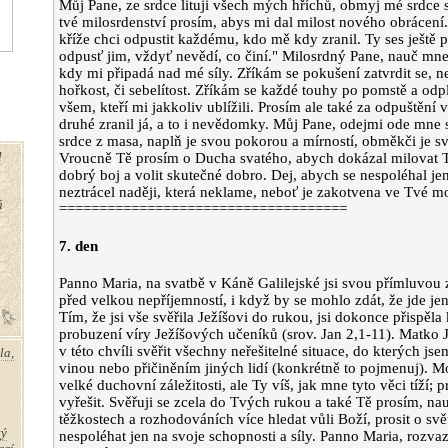
Můj Pane, ze srdce lituji všech mých hříchů, obmyj mé srdce 
tvé milosrdenství prosím, abys mi dal milost nového obrácení.
kříže chci odpustit každému, kdo mě kdy zranil. Ty ses ještě p
odpusť jim, vždyť nevědí, co činí." Milosrdný Pane, nauč mne 
kdy mi připadá nad mé síly. Zříkám se pokušení zatvrdit se, ne
hořkost, či sebelítost. Zříkám se každé touhy po pomstě a odp
všem, kteří mi jakkoliv ublížili. Prosím ale také za odpuštění
druhé zranil já, a to i nevědomky. Můj Pane, odejmi ode mne 
srdce z masa, naplň je svou pokorou a mírností, obměkči je 
l
Vroucně Tě prosím o Ducha svatého, abych dokázal milovat Te
dobrý boj a volit skutečné dobro. Dej, abych se nespoléhal jen
neztrácel naději, která neklame, neboť je zakotvena ve Tvé m
á
====================================
7. den
Panno Maria, na svatbě v Káně Galilejské jsi svou přímluvou
před velkou nepříjemností, i když by se mohlo zdát, že jde jen
Tím, že jsi vše svěřila Ježíšovi do rukou, jsi dokonce přispěla
probuzení víry Ježíšových učeníků (srov. Jan 2,1-11). Matko Je
v této chvíli svěřit všechny neřešitelné situace, do kterých jsem
la,
vinou nebo přičiněním jiných lidí (konkrétně to pojmenuj). 
velké duchovní záležitosti, ale Ty víš, jak mne tyto věci tíží;
vyřešit. Svěřuji se zcela do Tvých rukou a také Tě prosím, n
těžkostech a rozhodováních více hledat vůli Boží, prosit o sv
tý
nespoléhat jen na svoje schopnosti a síly. Panno Maria, rozvaz