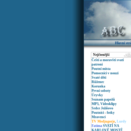
Hlavní st
Nejčtenější
Čeští a moravští svatí
patroni
Poutní místa
Pomocníci v nouzi
Svaté děti
Růženec
Korunka
První soboty
Úryvky
Seznam papežů
MP3, Videoklipy
Srdce Ježíšovo
Poutníci
-
fotky
Mravenci
TV Medjugorje
,
Lurdy
Fatima
SVATÍ NA
KARLOVĚ MOSTĚ