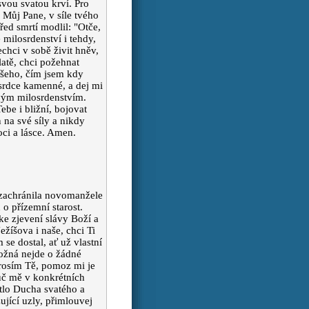
svou svatou krví. Pro
 Můj Pane, v síle tvého
řed smrtí modlil: "Otče,
milosrdenství i tehdy,
chci v sobě živit hněv,
latě, chci požehnat
 všeho, čím jsem kdy
srdce kamenné, a dej mi
svým milosrdenstvím.
be i bližní, bojovat
 na své síly a nikdy
oci a lásce. Amen.
 zachránila novomanžele
 o přízemní starost.
 ke zjevení slávy Boží a
žíšova i naše, chci Ti
 se dostal, ať už vlastní
Možná nejde o žádné
 prosím Tě, pomoz mi je
auč mě v konkrétních
ětlo Ducha svatého a
ující uzly, přimlouvej