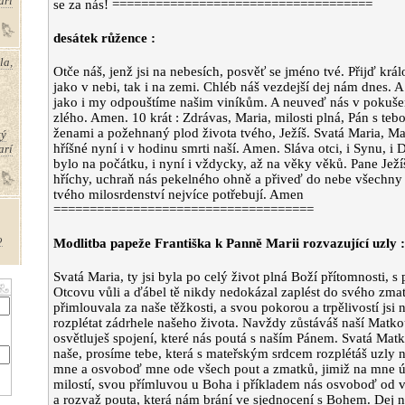
arí
se za nás! ====================================
desátek růžence :
la,
Otče náš, jenž jsi na nebesích, posvěť se jméno tvé. Přijď král
jako v nebi, tak i na zemi. Chléb náš vezdejší dej nám dnes. 
jako i my odpouštíme našim viníkům. A neuveď nás v pokušen
zlého. Amen. 10 krát : Zdrávas, Maria, milosti plná, Pán s te
ženami a požehnaný plod života tvého, Ježíš. Svatá Maria, Ma
tý
hříšné nyní i v hodinu smrti naší. Amen. Sláva otci, i Synu, i
arí
bylo na počátku, i nyní i vždycky, až na věky věků. Pane Jež
hříchy, uchraň nás pekelného ohně a přiveď do nebe všechny d
tvého milosrdenství nejvíce potřebují. Amen
====================================
o
Modlitba papeže Františka k Panně Marii rozvazující uzly :
Svatá Maria, ty jsi byla po celý život plná Boží přítomnosti, s 
hce
Otcovu vůli a ďábel tě nikdy nedokázal zaplést do svého zma
přimlouvala za naše těžkosti, a svou pokorou a trpělivostí jsi 
rozplétat zádrhele našeho života. Navždy zůstáváš naší Matko
osvětluješ spojení, které nás poutá s naším Pánem. Svatá Ma
naše, prosíme tebe, která s mateřským srdcem rozplétáš uzly n
mne a osvoboď mne ode všech pout a zmatků, jimiž na mne út
o
milostí, svou přímluvou u Boha i příkladem nás osvoboď od v
a rozvaž pouta, která nám brání ve sjednocení s Bohem. Dej