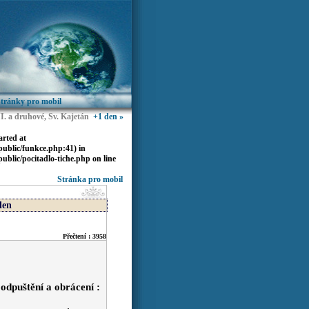
tránky pro mobil
II. a druhové, Sv. Kajetán
+1 den »
arted at
ublic/funkce.php:41) in
blic/pocitadlo-tiche.php
on line
Stránka pro mobil
den
Přečtení : 3958
uštění a obrácení :