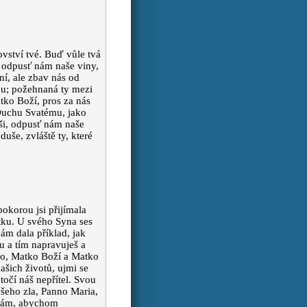
ovství tvé. Buď vůle tvá
A odpusť nám naše viny,
í, ale zbav nás od
bou; požehnaná ty mezi
tko Boží, pros za nás
 Duchu Svatému, jako
íši, odpusť nám naše
uše, zvláště ty, které
pokorou jsi přijímala
tku. U svého Syna ses
nám dala příklad, jak
u a tím napravuješ a
tko, Matko Boží a Matko
ašich životů, ujmi se
očí náš nepřítel. Svou
šeho zla, Panno Maria,
 nám, abychom