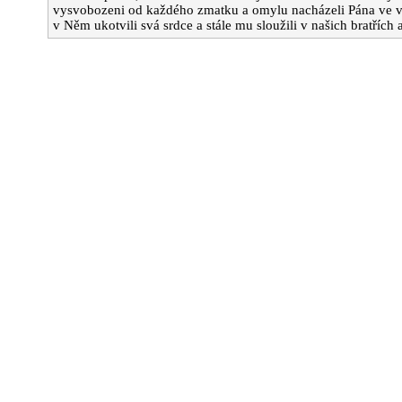
vysvobozeni od každého zmatku a omylu nacházeli Pána ve 
v Něm ukotvili svá srdce a stále mu sloužili v našich bratřích 
ána
z
u
ce
aby
u
ého
a