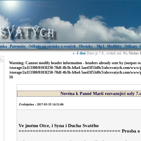
ránka
Patronáty
Odkazy na stránky o svatých
Obrázky
Mp3
Modlitby
Odkazy
S
« -1 den
Dnes je 7.8., svátek má
Sv. Sixtus 
Warning
: Cannot modify header information - headers already sent by (output st
/storage/2a113300/0103f250-78df-4b3b-b8a4-5aed3f53d0c5/abcsvatych.com/www/p
/storage/2a113300/0103f250-78df-4b3b-b8a4-5aed3f53d0c5/abcsvatych.com/www/pu
16
Novéna k Panně Marii rozvazující uzly 7.
Zveřejněno : 2017-03-19 14:51:06
Ve jménu Otce, i Syna i Ducha Svatého
==================================== Prosba o odp