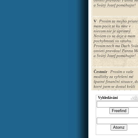
osvieti pravdou! Panna M
a Svätý Jozef pomáhajte!
V
Prosim za mojho priate
:
mam pocit ze ku mne v
niecom nie je úprimný.
Neviem co sa deje a mam
pochybnosti vo vztahu.
Prosim nech ma Duch Svä
osvieti pravdou! Panna M
a Svätý Jozef pomáhajte!
Čestmír
Prosím o vaše
:
modlitby za vyřešení mé
špatné finanční situace, d
které jsem se dostal kvůli
svému předdůchodovému
věku, kdy mě už nikdo nec
Vyhledávání
zaměstnat. A to jsem VŠ
vzdělaný a mám výborný
životopis. Předem děkuji.
Veronika
Vrúcne prosím 
:
modlidby za zosnulého
manžela Jána. Pán Boh