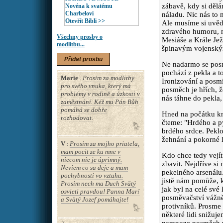
zábavě, kdy si děl
Novéna k svatému
Charbelovi
náladu. Nic nás to n
Otevřít Bibli >>
Ale musíme si uvěd
zdravého humoru, má
Všechny prosby o
Mesiáše a Krále Jež
modlitbu...
špinavým vojenským
Přidat prosbu
Ne nadarmo se posm
pochází z pekla a t
Marie
Prosím za modlitby
:
Ironizování a posm
pro svého vnuka, který má
posměch je hřích, že
problémy v rodině a úzkosti v
nás táhne do pekla
zaměstnání. Kéž mu Pán Bůh
pomáhá se dobře
Hned na počátku kn
rozhodovat.
čteme: "Hrdého a 
brdého srdce. Pekl
žehnání a pokorné l
V
Prosim za mojho priatela,
:
mam pocit ze ku mne v
Kdo chce tedy vejí
niecom nie je úprimný.
zbavit. Nejdříve si
Neviem co sa deje a mam
pekelného arsenálu.
pochybnosti vo vztahu.
jistě nám pomůže, 
Prosim nech ma Duch Svätý
jak byl na celé sv
osvieti pravdou! Panna Marí
posměvačství vážně 
a Svätý Jozef pomáhajte!
protivníků. Prosme
některé lidi snižu