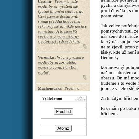
namnoze posměch vyr
Čestmír
Prosím o vaše
:
pýcha a domýšlivos
modlitby za vyřešení mé
proti člověku, s ní
špatné finanční situace, do
posmíváme.
které jsem se dostal kvůli
svému předdůchodovému
Jak velice potřebuje
věku, kdy mě už nikdo nechce
pomstychtivosti, ze
zaměstnat. A to jsem VŠ
vzdělaný a mám výborný
nás žene do náruče 
životopis. Předem děkuji.
který nás spojuje se
na to zjevil, proto 
lásky, kde už není 
Veronika
Vrúcne prosím o
Beránek,
:
modlidby za zosnulého
manžela Jána. Pán Boh
korunovaný potupn
zaplať.
našim slabostem a 
obrazu. On má moc 
budeme s to vedle 
Muchomurka
Prosím o
jdouce v Jeho šlép
:
motlitbu za uzdravení tchána
a přidání pár let života bez
Za každým hříchem s
Vyhledávání
demence. moc děkuji
Pak mám po boku Pá
hříchem.
Marcela
Drahé sestřičky
:
moc Vás prosím o modlitbu
za uzdraveni a sílu pro otce
Josefa P.který má bolesti