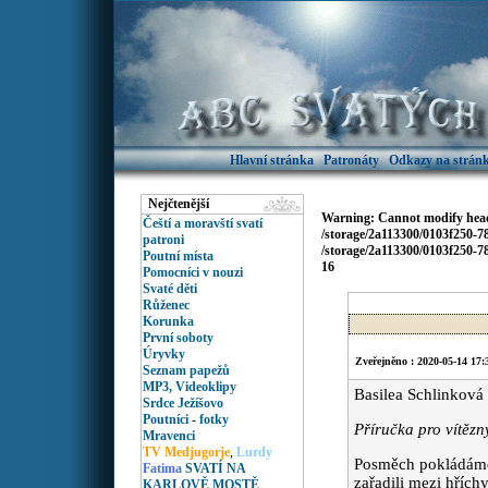
Hlavní stránka
Patronáty
Odkazy na stránk
Nejčtenější
Warning
: Cannot modify head
Čeští a moravští svatí
/storage/2a113300/0103f250-
patroni
/storage/2a113300/0103f250-
Poutní místa
16
Pomocníci v nouzi
Svaté děti
Růženec
Korunka
První soboty
Úryvky
Zveřejněno : 2020-05-14 17:
Seznam papežů
MP3, Videoklipy
Basilea Schlinkov
Srdce Ježíšovo
Poutníci
-
fotky
Příručka pro vítězn
Mravenci
TV Medjugorje
,
Lurdy
Posměch pokládáme
Fatima
SVATÍ NA
zařadili mezi hřích
KARLOVĚ MOSTĚ