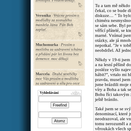
životopis. Předem děkuji.
Tu a tam mě někdo 
čekal, co se bude dí
Veronika
Vrúcne prosím o
diskuze… " To bylo 
:
modlidby za zosnulého
chiméra nesmyslnost
manžela Jána. Pán Boh
se sám sebe. Byl pr
zaplať.
věřící přátelé, se k
marné. Vnímal jsem
otázky, ale já mno
Muchomurka
Prosím o
nepotkal. "Je v tob
:
motlitbu za uzdravení tchána
neobdržel. Až jedno
a přidání pár let života bez
demence. moc děkuji
Někdy v 19-ti jsem 
a na lesní pěšině do
posléze vyšlo najev
Marcela
Drahé sestřičky
hábit?", vrtalo mi 
:
moc Vás prosím o modlitbu
pravda, musel jsem 
za uzdraveni a sílu pro otce
jsme brázdili moje 
Josefa P.který má bolesti
víry a Boha a tak s
obličeje od zánětu dutin
Vyhledávání
Bohu říci takovým 
který neustupuje ,prosím aby
ještě bránilo.
se mu i lépe dýchalo . Bohu
díky za každého zasvěceného
Také jsem se se sv
s láskou k lidem ❤️🙏
denominací, které j
neodrazoval, ale v
tomu nerozuměl a za
Pája
Prosím za dobré
věroukách všech sp
: