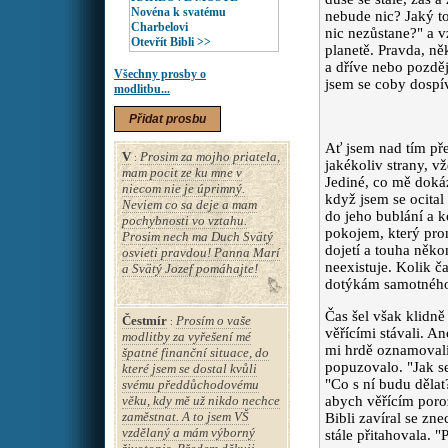
Novéna k svatému
nebude nic? Jaký t
Charbelovi
nic nezůstane?" a vz
Otevřít Bibli >>
planetě. Pravda, někt
a dříve nebo pozděj
Všechny prosby o
jsem se coby dospív
modlitbu...
Přidat prosbu
Ať jsem nad tím pře
V
Prosim za mojho priatela,
:
jakékoliv strany, v
mam pocit ze ku mne v
Jediné, co mě dokáz
niecom nie je úprimný.
když jsem se ocita
Neviem co sa deje a mam
do jeho bublání a k
pochybnosti vo vztahu.
pokojem, který pro
Prosim nech ma Duch Svätý
dojetí a touha něko
osvieti pravdou! Panna Marí
neexistuje. Kolik ča
a Svätý Jozef pomáhajte!
dotýkám samotného S
Čas šel však klidně
Čestmír
Prosím o vaše
:
věřícími stávali. An
modlitby za vyřešení mé
mi hrdě oznamovali,
špatné finanční situace, do
popuzovalo. "Jak se
které jsem se dostal kvůli
"Co s ní budu dělat?
svému předdůchodovému
věku, kdy mě už nikdo nechce
abych věřícím por
zaměstnat. A to jsem VŠ
Bibli zavíral se z
vzdělaný a mám výborný
stále přitahovala. 