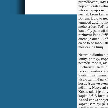
proměňování, kdy kn
nějakou částí svého
nitra a napájí všec
maminka J.
Drazí, prosím
:
neznal, krom kamar
vás o modlitbu za děti a
Bohem. Bylo to něco
jejich rodiny, zvláště za
jemností zasáhlo m
dceru, vnuky Marka a Káju,
mého srdce. Teď, ta
a za dar obrácení a víry pro
katedrály jsem zjist
zetě.
rozhovor Pána Ježíš
ducha je duch. A př
co se to se mnou sta
Alžbeta
Za ukončenie 9-
:
měsíček na hnůj.
ročného trápenia v
slobodnom stave. Za
Netrvalo dlouho a p
naplnený manželský a
louky, potoky, kopc
rodinný život. Za zázrak.
nesměle modlit, ale
Eucharistii. Ta milo
Po celoživotní zpov
Vojtech
Prosím za zajtrajšu
:
Svatému přijímání. 
operáciu pre dcéru Ivetku
viselo za mně na kř
aby dobre dopadla amen 🙏
hostie jsem ve svém
🙏🙏
něčím… Nasycení s
Krista, tak si je do
kapka deště, která 
Marie
Prosím o modlitby za
:
Každá kapka spojen
svého syna, který musí vyřešit
spor s nemorálním a mstivým
kapka jsem byl já. 
člověkem.