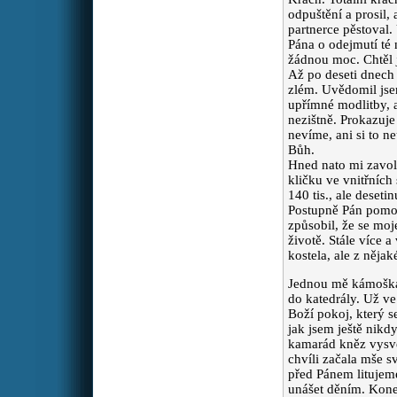
umřela v sedmnácti letech na
odpuštění a prosil,
rakovinu a za její blízké!
partnerce pěstoval.
Děkuji a také se za vás
Pána o odejmutí té 
modlím.
žádnou moc. Chtěl 
Až po deseti dnech
zlém. Uvědomil jse
maminka J.
Drazí, prosím
:
upřímné modlitby, a
vás o modlitbu za děti a
jejich rodiny, zvláště za
nezištně. Prokazuj
dceru, vnuky Marka a Káju,
nevíme, ani si to n
a za dar obrácení a víry pro
Bůh.
zetě.
Hned nato mi zavol
kličku ve vnitřních
140 tis., ale deseti
Jana
Modleme se za
Postupně Pán pomoh
:
Evropu, aby se probrala a
způsobil, že se moj
začala se bránit rakovině
životě. Stále více 
jménem islám. Islám je
kostela, ale z něj
totální zlo, urazka života a
člověka.
Jednou mě kámoška 
do katedrály. Už ve
Boží pokoj, který s
Markéta
Prosila bych o
:
jak jsem ještě nik
modlitby za mě. Prosím o
kamarád kněz vysvě
pomoc, mám psychické
chvíli začala mše s
problémy a už to vůbec
před Pánem litujeme
nezvládám. Mockrát Vám
unášet děním. Kone
děkuji