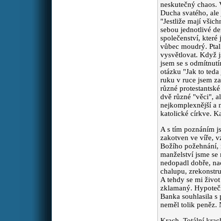
vztahy v práci, za to aby je
neskutečný chaos. Vš
nemohl narušovat
Ducha svatého, ale 
inteligentní manipulátor a
"Jestliže mají všic
sexuální predátor.
sebou jednotlivé d
společenství, které
vůbec moudrý. Ptal
Péťa
Zdravím Vás. Prosím o
:
vysvětlovat. Když j
modlitbu za nalezení
jsem se s odmítnutí
nejvhodnějšího způsobu
otázku "Jak to teda
léčby s minimálními
ruku v ruce jsem za
vedlejšími účinky pro mého
různé protestantské
tatínka.Aby jeho léčba
dvě různé "věci", a
proběhla úspěšně a ještě
nejkomplexnější a n
dlouho a v dobré kondici
katolické církve. 
tady s námi byl. Všem moc
děkuji.
A s tím poznáním js
zakotven ve víře, vz
Božího požehnání, m
prosebnice
Prosím o
:
manželství jsme se 
modlitbu za tělesné, duševní i
nedopadl dobře, na
duchovní uzdravení pro
chalupu, zrekonstru
dceru.
A tehdy se mi život
zklamaný. Hypotečn
Banka souhlasila s 
Z.
Modlete se prosím se
:
neměl tolik peněz. 
mnou za skvělou a moc
statečnou Věrku, která
Krach. Totální krac