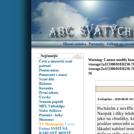
Hlavní stránka
Patronáty
Odkazy na stránk
Nejčtenější
Warning
: Cannot modify head
Čeští a moravští svatí
/storage/2a113300/0103f250-
patroni
/storage/2a113300/0103f250-
Poutní místa
16
Pomocníci v nouzi
Svaté děti
Růženec
Korunka
První soboty
Úryvky
Zveřejněno : 2020-08-09 16:
Seznam papežů
MP3, Videoklipy
Pocházím z nevěřící
Srdce Ježíšovo
Naopak i díky tehde
Poutníci
-
fotky
jako na chudáky, kte
Mravenci
posléze umocněn sam
TV Medjugorje
,
Lurdy
lákadel nabízel tent
Fatima
SVATÍ NA
KARLOVĚ MOSTĚ
duše se stále, zas 