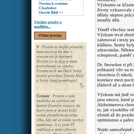
Novéna k svatému
Výzkumu se účastnil
Charbelovi
životy vykazovaly m
Otevřít Bibli >>
dělaly stejnou prác
neměly děti.
Všechny prosby o
modlitbu...
Téměř všechny sest
Výzkum trval zhruba
Přidat prosbu
zahrnoval i texty p
kláštera. Sestry by
V
Prosim za mojho priatela,
:
zdravotním. Někter
mam pocit ze ku mne v
schopnosti, paměť a
niecom nie je úprimný.
Neviem co sa deje a mam
Dr. Snowdon si při 
pochybnosti vo vztahu.
průkazný vliv na to
Prosim nech ma Duch Svätý
chorobou či nikoli,
osvieti pravdou! Panna Marí
korelace mezi pocit
a Svätý Jozef pomáhajte!
(řádově až o deset l
Výzkum má jistě sv
Čestmír
Prosím o vaše
:
jsou emoce, které 
modlitby za vyřešení mé
Alzheimerova choro
špatné finanční situace, do
to, jak vysokého vě
které jsem se dostal kvůli
zůstali až do pozdn
svému předdůchodovému
věku, kdy mě už nikdo nechce
optimismus a pařeva
zaměstnat. A to jsem VŠ
vzdělaný a mám výborný
Nejde samozřejmě o