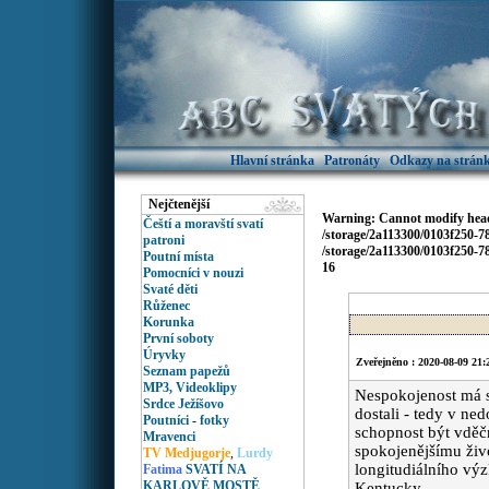
Hlavní stránka
Patronáty
Odkazy na stránk
Nejčtenější
Warning
: Cannot modify head
Čeští a moravští svatí
/storage/2a113300/0103f250-
patroni
/storage/2a113300/0103f250-
Poutní místa
16
Pomocníci v nouzi
Svaté děti
Růženec
Korunka
První soboty
Úryvky
Zveřejněno : 2020-08-09 21:
Seznam papežů
MP3, Videoklipy
Nespokojenost má s
Srdce Ježíšovo
dostali - tedy v ne
Poutníci
-
fotky
schopnost být vděčn
Mravenci
spokojenějšímu živo
TV Medjugorje
,
Lurdy
longitudiálního vý
Fatima
SVATÍ NA
KARLOVĚ MOSTĚ
Kentucky.