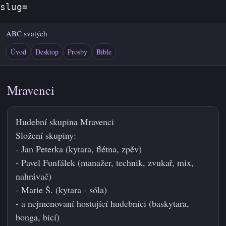
slug=
ABC svatých
Úvod
Desktop
Prosby
Bible
Mravenci
Hudební skupina Mravenci
Složení skupiny:
- Jan Peterka (kytara, flétna, zpěv)
- Pavel Funfálek (manažer, technik, zvukař, mix,
nahrávač)
- Marie Š. (kytara - sóla)
- a nejmenovaní hostující hudebníci (baskytara,
bonga, bicí)