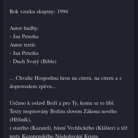
Rok vzniku skupiny: 1994
Autor hudby:
- Jan Peterka
Autor textů:
- Jan Peterka
- Duch Svatý (Bible)
... Chvalte Hospodina hrou na citeru, na citeru a s
doprovodem zpěvu...
Určeno k oslavě Boží a pro Ty, komu se to líbí.
Texty inspirovány Božím slovem Zákona nového
(Hříšník),
i starého (Kazatel), básní Vrchlického (Klášter) a též
texty Kempenského Následování Krista.