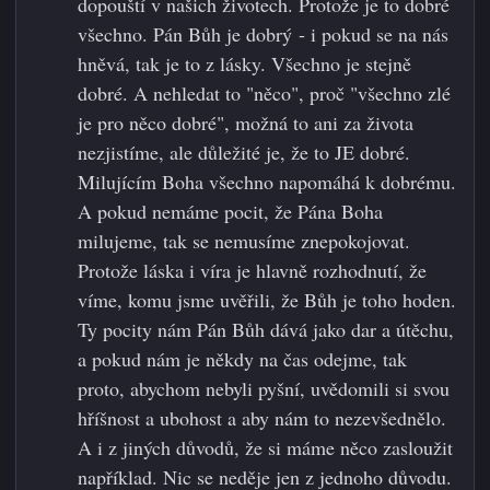
dopouští v našich životech. Protože je to dobré
všechno. Pán Bůh je dobrý - i pokud se na nás
hněvá, tak je to z lásky. Všechno je stejně
dobré. A nehledat to "něco", proč "všechno zlé
je pro něco dobré", možná to ani za života
nezjistíme, ale důležité je, že to JE dobré.
Milujícím Boha všechno napomáhá k dobrému.
A pokud nemáme pocit, že Pána Boha
milujeme, tak se nemusíme znepokojovat.
Protože láska i víra je hlavně rozhodnutí, že
víme, komu jsme uvěřili, že Bůh je toho hoden.
Ty pocity nám Pán Bůh dává jako dar a útěchu,
a pokud nám je někdy na čas odejme, tak
proto, abychom nebyli pyšní, uvědomili si svou
hříšnost a ubohost a aby nám to nezevšednělo.
A i z jiných důvodů, že si máme něco zasloužit
například. Nic se neděje jen z jednoho důvodu.