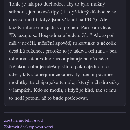
Tohle je tak pro důchodce, aby to bylo možný
stihnout, jen takové tipy ( i když který důchodce se
dneska modlí, když jsou všichni na FB ?). Ale
každý intuitivně zjistí, co po něm Pán Bůh chce.
"Dotazujte se Hospodina a budete žít. " Ale aspoň
mši v neděli, měsíční zpověď, tu korunku a několik
desátků růžence, protože to je taková ochrana - bez
toho má satan volné ruce a plánuje na nás něco.
Nějakou dobu je falešný klid a pak najednou to
udeří, když to nejmíň čekáme. Ty denní povinné
modlitby, to chápu jako ten olej, který měli družičky
v lampách. Kdo se modlí, i když je klid, tak se mu
to hodí potom, až to bude potřebovat.
Zpět na mobilní úvod
Zobrazit desktopovou verzi