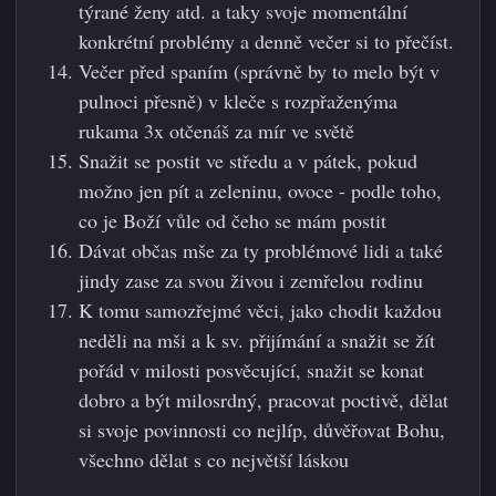
týrané ženy atd. a taky svoje momentální
konkrétní problémy a denně večer si to přečíst.
Večer před spaním (správně by to melo být v
pulnoci přesně) v kleče s rozpřaženýma
rukama 3x otčenáš za mír ve světě
Snažit se postit ve středu a v pátek, pokud
možno jen pít a zeleninu, ovoce - podle toho,
co je Boží vůle od čeho se mám postit
Dávat občas mše za ty problémové lidi a také
jindy zase za svou živou i zemřelou rodinu
K tomu samozřejmé věci, jako chodit každou
neděli na mši a k sv. přijímání a snažit se žít
pořád v milosti posvěcující, snažit se konat
dobro a být milosrdný, pracovat poctivě, dělat
si svoje povinnosti co nejlíp, důvěřovat Bohu,
všechno dělat s co největší láskou