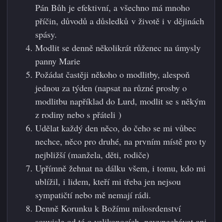
Pán Bůh je efektivní, a všechno má mnoho
příčin, důvodů a důsledků v životě i v dějinách
spásy.
Modlit se denně několikrát růženec na úmysly
panny Marie
Požádat častěji někoho o modlitby, alespoň
jednou za týden (napsat na různé prosby o
modlitbu například do Lurd, modlit se s někým
z rodiny nebo s přáteli )
Udělat každý den něco, do čeho se mi vůbec
nechce, něco pro druhé, na prvním místě pro ty
nejbližší (manžela, děti, rodiče)
Upřímně žehnat na dálku všem, i tomu, kdo mi
ublížil, i lidem, kteří mi třeba jen nejsou
sympatičtí nebo mě nemají rádi.
Denně Korunku k Božímu milosrdenství
souvisle od té o velikonocích, nevynechávat ani