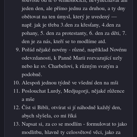
jeden den, ale přímo jednu za druhou, a ty dny
obětovat na ten úmysl, který je uvedený —
např. jak je třeba 3.den za křesťany, 4.den za
pohany, 5. den za protestanty, 6. den za děti, 7.
den je za nás, kteří se to modlíme atd.
Pořád nějaké novény - různé, například Novénu
odevzdanosti, k Panně Marii rozvazující uzly
nebo ke sv. Charbelovi, k různým svatým a
podobně.
Alespoň jednou týdně ve všední den na mši
Poslouchat Lurdy, Medjugorji, nějaké růžence
a mše
Číst si Bibli, otvírat si jí náhodně každý den,
abych slyšela, co mi říká
Napsat si, za co se modlím - formulovat to jako
modlitbu, hlavně ty celosvětové věci, jako za