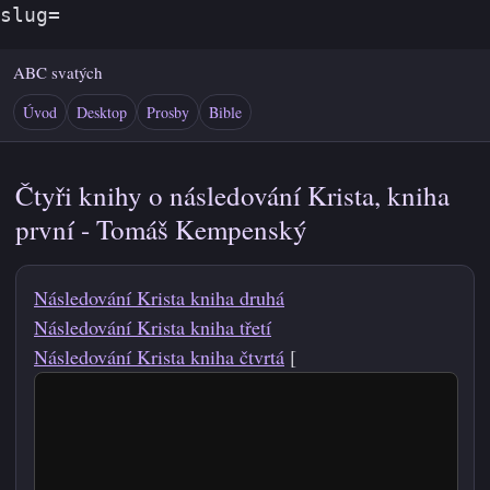
slug=
ABC svatých
Úvod
Desktop
Prosby
Bible
Čtyři knihy o následování Krista, kniha
první - Tomáš Kempenský
Následování Krista kniha druhá
Následování Krista kniha třetí
Následování Krista kniha čtvrtá
[