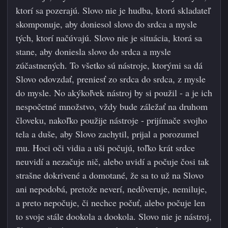
ktorí sa pozerajú. Slovo nie je hudba, ktorú skladateľ
skomponuje, aby doniesol slovo do srdca a mysle
tých, ktorí načúvajú. Slovo nie je situácia, ktorá sa
stane, aby doniesla slovo do srdc
a a mysle
zúčastnených. To všetko sú nástroje, ktorými sa dá
Slovo odovzdať, preniesť zo srdca do srdca, z mysle
do mysle. No akýkoľvek nástroj by si použil - a je ich
nespočetné množstvo, vždy bude záležať na druhom
človeku, nakoľko použije nástroje - prijímače svojho
tela a duše, aby Slovo zachytil, prijal a porozumel
mu. Hoci oči vidia a uši počujú, toľko krát srdce
neuvidí a nezačuje nič, alebo uvidí a počuje čosi tak
strašne dokrivené a domotané, že sa to už na Slovo
ani nepodobá, pretože neverí, nedôveruje, nemiluje,
a preto nepočuje, či nechce počuť, alebo počuje len
to svoje stále dookola a dookola. Slovo nie je nástroj,