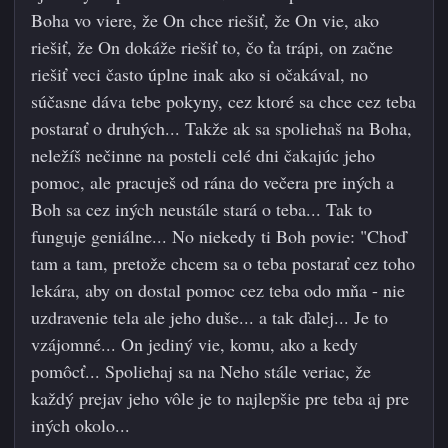
Boha vo viere, že On chce riešiť, že On vie, ako
riešiť, že On dokáže riešiť to, čo ťa trápi, on začne
riešiť veci často úplne inak ako si očakával, no
súčasne dáva tebe pokyny, cez ktoré sa chce cez teba
postarať o druhých... Takže ak sa spoliehaš na Boha,
neležíš nečinne na posteli celé dni čakajúc jeho
pomoc, ale pracuješ od rána do večera pre iných a
Boh sa cez iných neustále stará o teba... Tak to
funguje geniálne... No niekedy ti Boh povie: "Choď
tam a tam, pretože chcem sa o teba postarať cez toho
lekára, aby on dostal pomoc cez teba odo mňa - nie
uzdravenie tela ale jeho duše... a tak ďalej... Je to
vzájomné... On jediný vie, komu, ako a kedy
pomôcť... Spoliehaj sa na Neho stále veriac, že
každý prejav jeho vôle je to najlepšie pre teba aj pre
iných okolo...