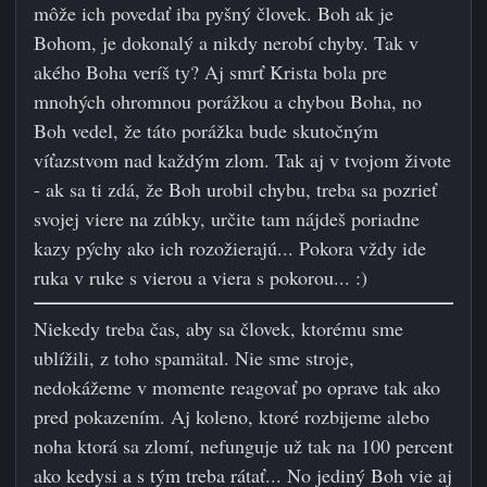
môže ich povedať iba pyšný človek. Boh ak je
Bohom, je dokonalý a nikdy nerobí chyby. Tak v
akého Boha veríš ty? Aj smrť Krista bola pre
mnohých ohromnou porážkou a chybou Boha, no
Boh vedel, že táto porážka bude skutočným
víťazstvom nad každým zlom. Tak aj v tvojom živote
- ak sa ti zdá, že Boh urobil chybu, treba sa pozrieť
svojej viere na zúbky, určite tam nájdeš poriadne
kazy pýchy ako ich rozožierajú... Pokora vždy ide
ruka v ruke s vierou a viera s pokorou...
:)
Niekedy treba čas, aby sa človek, ktorému sme
ublížili, z toho spamätal. Nie sme stroje,
nedokážeme v momente reagovať po oprave tak ako
pred pokazením. Aj koleno, ktoré rozbijeme alebo
noha ktorá sa zlomí, nefunguje už tak na 100 percent
ako kedysi a s tým treba rátať... No jediný Boh vie aj