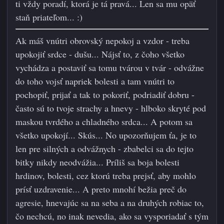
ti vždy poradí, ktorá je tá pravá... Len sa mu opäť
staň priateľom... :)
Ak máš vnútri obrovský nepokoj a vzdor - treba
upokojiť srdce - dušu... Nájsť to, z čoho všetko
vychádza a postaviť sa tomu tvárou v tvár - odvážne
do toho vojsť napriek bolesti a tam vnútri to
pochopiť, prijať a tak to pokoriť, podriadiť dobru -
často sú to tvoje strachy a hnevy - hlboko skryté pod
maskou tvrdého a chladného srdca... A potom sa
všetko upokojí... Skús... No upozorňujem ťa, je to
len pre silných a odvážnych - zbabelci sa do tejto
bitky nikdy neodvážia... Príliš sa boja bolesti
hrdinov, bolesti, cez ktorú treba prejsť, aby mohlo
prísť uzdravenie... A preto mnohí bežia preč do
agresie, hnevajúc sa na seba a na druhých robiac to,
čo nechcú, no inak nevedia, ako sa vysporiadať s tým