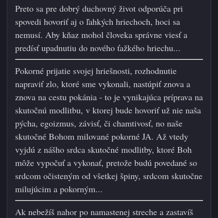
Preto sa pre dobrý duchovný život odporúča pri
spovedi hovoriť aj o ľahkých hriechoch, hoci sa
nemusí. Aby kňaz mohol človeka správne viesť a
predísť upadnutiu do nového ťažkého hriechu...
Pokorné prijatie svojej hriešnosti, rozhodnutie
napraviť zlo, ktoré sme vykonali, nastúpiť znova a
znova na cestu pokánia - to je vynikajúca príprava na
skutočnú modlitbu, v ktorej bude hovoriť už nie naša
pýcha, egoizmus, závisť, či chamtivosť, no naše
skutočné Bohom milované pokorné JA. Až vtedy
vyjdú z nášho srdca skutočné modlitby, ktoré Boh
môže vypočuť a vykonať, pretože budú povedané so
srdcom očisteným od všetkej špiny, srdcom skutočne
milujúcim a pokorným...
Ak nebežíš nahor po namastenej streche a zastavíš