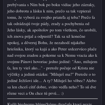
prebývania s Ním bok po boku vidiac jeho zázraky,
jeho dobrotu a lásku k nim, prečo sa tak vzpieraš
tomu, že vyberá za svojho priateľa aj teba? Prečo ťa
tak odrádzajú tvoje pády, zrady a pochybenia od
Jeho lásky, ak apoštolov po tom všetkom, čo urobili,
ich znova prijal a odpustil? Tak sa už konečne
upokoj, a dôveruj Bohu, že nez
ahodí nijakého
hriešnika, ktorý sa kajá a ako Peter srdcervúco plače
nad svojou zradou a pokorne sa k Nemu vracia ako k
svojmu Pánovi hovoriac jedno jediné: "Áno, milujem
ťa, len ty vieš ako..." - pretože počuje od Krista nie
výčitky a jedinú otázku: "Miluješ ma?" Pretože o to
jediné Ježišovi ide... A ty? Miluješ ho vôbec? Alebo
sa len chceš cítiť dobre, sväto vedľa neho? To sú dve
rôzne veci a On chce tú prvú...
:)
Kvôli biednemu hlúpučkému dievčaťu ktorá nevie,