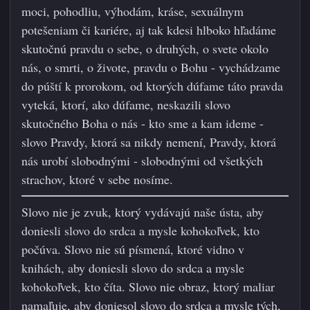
moci, pohodliu, výhodám, kráse, sexuálnym
potešeniam či kariére, aj tak kdesi hlboko hľadáme
skutočnú pravdu o sebe, o druhých, o svete okolo
nás, o smrti, o živote, pravdu o Bohu - vychádzame
do púští k prorokom, od ktorých dúfame táto pravda
vyteká, ktorí, ako dúfame, neskazili slovo
skutočného Boha o nás - kto sme a kam ideme -
slovo Pravdy, ktorá sa nikdy nemení, Pravdy, ktorá
nás urobí slobodnými - slobodnými od všetkých
strachov, ktoré v sebe nosíme.
Slovo nie je zvuk, ktorý vydávajú naše ústa, aby
doniesli slovo do srdca a mysle kohokoľvek, kto
počúva. Slovo nie sú písmená, ktoré vidno v
knihách, aby doniesli slovo do srdca a mysle
kohokoľvek, kto číta. Slovo nie obraz, ktorý maliar
namaľuje, aby doniesol slovo do srdca a mysle tých,