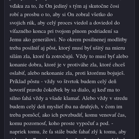
vďaku za to, že On jediný s tým aj skutočne čosi
robí a prosbu o to, aby si On zobral všetko do
svojich rúk, aby celý proces viedol a doviedol do
víťazného konca pri tvojom plnom podriadení sa
Jemu ako generálovi. No okrem posilnenej modlitby
treba posilniť aj pôst, ktorý musí byť ušitý na mieru
silám zla, ktoré ťa zotroč
ujú. Vždy to musí byť alebo
konanie dobra, ktoré je v protiváhe zla, ktoré chceš
oslabiť, alebo nekonanie zla, proti ktorému bojuješ.
Príklad pôstu - vždy vo štvrtok budem celý deň
hovoriť pravdu čokoľvek by sa dialo, aj keď ma to
silno ťahá vždy a všade klamať. Alebo vždy v stredu
budem celý deň myslieť iba na druhých, v čom im
treba pomôcť, ako ich povzbudiť, komu venovať čas,
komu pozornosť, koho proste vypočuť a pod. -
napriek tomu, že ťa stále bude ťahať zlý k tomu, aby