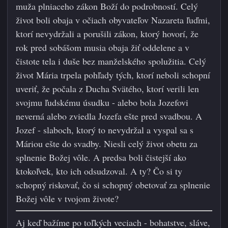
muža plniaceho zákon Boží do podrobností. Celý
život boli obaja v očiach obyvateľov Nazareta ľuďmi,
ktorí nevydržali a porušili zákon, ktorý hovorí, že
rok pred sobášom musia obaja žiť oddelene a v
čistote tela i duše bez manželského spolužitia. Celý
život Mária trpela pohľady tých, ktorí neboli schopní
uveriť, že počala z D
ucha Svätého, ktorí verili len
svojmu ľudskému úsudku - alebo bola Jozefovi
neverná alebo zviedla Jozefa ešte pred svadbou. A
Jozef - slaboch, ktorý to nevydržal a vyspal sa s
Máriou ešte do svadby. Niesli celý život obetu za
splnenie Božej vôle. A predsa boli čistejší ako
ktokoľvek, kto ich odsudzoval. A ty? Čo si ty
schopný riskovať, čo si schopný obetovať za splnenie
Božej vôle v tvojom živote?
Aj keď bažíme po toľkých veciach - bohatstve, sláve,