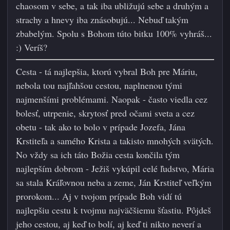
chaosom v sebe, a tak iba ubližujú sebe a druhým a
strachy a hnevy iba znásobujú... Nebuď takým
zbabelým. Spolu s Bohom túto bitku 100% vyhráš...
:)
Veríš?
Cesta - tá najlepšia, ktorú vybral Boh pre Máriu,
nebola tou najľahšou cestou, naplnenou tými
najmenšími problémami. Naopak - často viedla cez
bolesť, utrpenie, skrytosť pred očami sveta a cez
obetu - tak ako to bolo v prípade Jozefa, Jána
Krstiteľa a samého Krista a takisto mnohých svätých.
No vždy sa ich táto Božia cesta končila tým
najlepším dobrom - Ježiš vykúpil celé ľudstvo, Mária
sa stala Kráľovnou neba a zeme, Ján Krstiteľ veľkým
prorokom... Aj v tvojom prípade Boh vidí tú
najlepšiu cestu k tvojmu najväčšiemu šťastiu. Pôjdeš
jeho cestou, aj keď to bolí, aj keď ti nikto neverí a