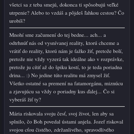
všetci sa z teba smejú, dokonca ti spôsobujú veľké
utrpenie? Alebo to vzdáš a pôjdeš ľahkou cestou? Čo
urobíš?
Mnohí sme začumení do tej bedne... ach... a
odtrhnúť nás od vysnívanej reality, ktorú chceme a
vrátiť do reality, ktorú nám je ťažko žiť, pretože bolí,
pretože nie vždy vyzerá tak ideálne ako v rozprávke,
pretože ju cítiť až do špiku kostí, to je teda poriadna
drina...
:)
No jedine túto realitu má zmysel žiť.
Všetko ostatné sa premení na fatamorgánu, miznúcu
a zjavujúcu sa vždy o poriadny kus ďalej... Čo si
vyberáš žiť ty?
Mária riskovala svoju česť, svoj život, len aby sa
splnilo, čo Boh povedal ústami anjela. Jozef riskoval
svojou cťou čistého, zdržanlivého, spravodlivého