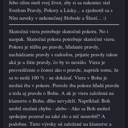
Jeho silou meň svoj život, aby si sa nakoniec stal
Svetlom Pravdy, Pokory a Lásky... a zjednotil sa s
Ním naveky v nekonečnej Slobode a Šťastí... :)
Skutočná viera potrebuje skutočnú pokoru. No i
naopak. Skutočná pokora potrebuje skutočnú vieru.
Pokora je túžba po pravde, hľadanie pravdy,
nachádzanie pravdy s radosťou, prijatie pravdy takou
aká je a žitie pravdy, čo by to nestálo. Viera je
presvedčenie o čomsi ako o pravde, napriek tomu, že
sa to nedá 100 % - ne dokázať. Viera v Boha je
možná iba v pokore. Pretože iba pokora hľadá pravdu
a teda aj pravdu o Bohu. A ak je viera založená na
klamstve o Bohu, dlho nevydrží.
Napríklad: Boh
urobil strašnú chybu - alebo - Ako sa Boh mohol
spokojne pozerať na také zlo a nič neurobiť? A
podobne. Tieto výroky sú založené na klamstve a