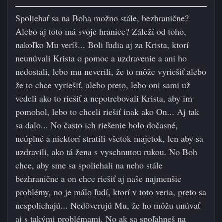
Spoliehať sa na Boha možno stále, bezhranične?
Alebo aj toto má svoje hranice? Záleží od toho,
nakoľko Mu veríš... Boli ľudia aj za Krista, ktorí
neunúvali Krista o pomoc a uzdravenie a ani ho
nedostali, lebo mu neverili, že to môže vyriešiť alebo
že to chce vyriešiť, alebo preto, lebo oni sami už
vedeli ako to riešiť a nepotrebovali Krista, aby im
pomohol, lebo to chceli riešiť inak ako On... Aj tak
sa dalo... No často ich riešenie bolo dočasné,
neúplné a niektorí stratili v
šetok majetok, len aby sa
uzdravili, ako tá žena s vyschnutou rukou. No Boh
chce, aby sme sa spoliehali na neho stále
bezhranične a on chce riešiť aj naše najmenšie
problémy, no je málo ľudí, ktorí v toto veria, preto sa
nespoliehajú... Nedôverujú Mu, že ho môžu unúvať
aj s takými problémami. No ak sa spoľahneš na