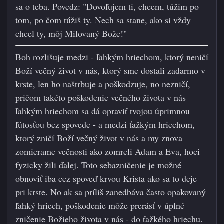
sa o teba. Povedz: "Dovoľujem ti, chcem, túžim po
tom, po čom túžiš ty. Nech sa stane, ako si vždy
chcel ty, môj Milovaný Bože!"
Boh rozlišuje medzi - ľahkým hriechom, ktorý neničí
Boží večný život v nás, ktorý sme dostali zadarmo v
krste, len ho naštrbuje a poškodzuje, no nezničí,
pričom takéto poškodenie večného života v nás
ľahkým hriechom sa dá opraviť tvojou úprimnou
ľútosťou bez spovede - a medzi ťažkým hriechom,
ktorý zničí Boží večný život v nás a my znova
zomierame večnosti ako zomreli Adam a Eva, hoci
fyzicky žili ďalej. Toto sebazničenie je možné
obnoviť iba cez spoveď krvou Krista ako sa to deje
pri krste. No ak sa príliš zanedbáva často opakovaný
ľahký hriech, poškodenie môže prerásť v úplné
zničenie Božieho života v nás - do ťažkého hriechu.