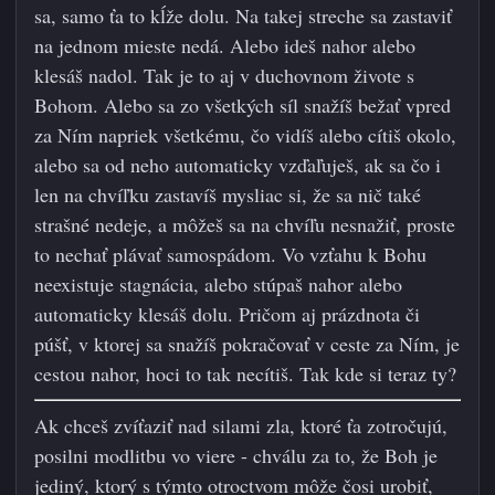
sa, samo ťa to kĺže dolu. Na takej streche sa zastaviť
na jednom mieste nedá. Alebo ideš nahor alebo
klesáš nadol. Tak je to aj v duchovnom živote s
Bohom. Alebo sa zo všetkých síl snažíš bežať vpred
za Ním napriek všetkému, čo vidíš alebo cítiš okolo,
alebo sa od neho automaticky vzďaľuješ, ak sa čo i
len na chvíľku zastavíš mysliac si, že sa nič také
strašné nedeje, a môžeš sa na chvíľu nesnažiť, proste
to nechať plávať samospádom. Vo vzťahu k Bohu
neexistuje stagnácia, alebo stúpaš nahor alebo
automaticky klesáš dolu. Pričom aj prázdnota či
púšť, v ktorej sa snažíš pokračovať v ceste za Ním, je
cestou nahor, hoci to tak necítiš. Tak kde si teraz ty?
Ak chceš zvíťaziť nad silami zla, ktoré ťa zotročujú,
posilni modlitbu vo viere - chválu za to, že Boh je
jediný, ktorý s týmto otroctvom môže čosi urobiť,