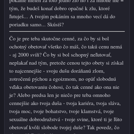
pokánie nielen za toto jedno zlo no i za mnohé iné =
tým, že budeš konať dobro opačné k zlu, ktoré
ľutuješ... A tvojím pokáním sa mnoho vecí dá do
poriadku samo... Skúsiš?
Čo je pre teba skutočne cenné, za čo by si bol
ochotný obetovať všetko čo máš, čo takú cenu nemá
- aj 2000 svíň? Čo by si bol schopný neľutovať,
neplakať nad tým, pretože cenou tejto obety si získal
to najcennejšie - svoju dušu doráňanú zlom,
zotročenú pýchou a egoizmom, no opäť slobodnú
vďaka obetovaniu čohosi, čo tak cenné ako ona nie
je? Alebo predsa len je niečo pre teba omnoho
cennejšie ako tvoja duša - tvoja kariéra, tvoja sláva,
tvoja moc, tvoje bohatstvo, tvoje klamstvá, tvoje
sexuálne dobrodružstvá - tvoje svine, ktoré ti je ľúto
obetovať kvôli slobode tvojej duše? Tak povedz, čo