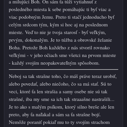
a milujúci Boh. On sám ťa túži vytiahnuť z
posledného miesta k sebe pomáhajúc ti byť viac a
viac podobným Jemu. Preto ti stačí jednoducho byť
celým srdcom tým, kým si hoc aj na poslednom
mieste. Veď to nie je tvoja starosť - byť veľkým,
prvým, dokonalým. Je to túžba a obrovské želanie
Boha. Pretože Boh každého z nás stvoril rovnako
veľkými - v jeho očiach sme všetci na prvom mieste
- každý svojím neopakovateľným spôsobom.
Neboj sa tak strašne toho, čo máš práve teraz urobiť,
alebo povedať, alebo niečoho, čo sa má stať. Sú to
veci, ktoré ťa len strašia a samy osebe nie sú tak
strašné, iba my sme sa ich tak straaašne nastrašili...
Je to ako s malým psíkom, ktorý silno breše ale len
preto, aby ťa naľakal a sám sa ťa strašne bojí.
Nemôže poraniť pokiaľ mu to ty svojím strachom