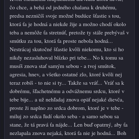
čo chce, a behá od jedného chalana k druhému,
predsa nezničíš svoje možné budúce šťastie s tou,
ktorá ťa je hodná a niekde žije a možno chodí okolo
teba a nemôže ťa stretnúť, pretože ty stále prebývaš v
smútku za tou, ktorá ťa proste nebola hodná...
Nestrácaj skutočné šťastie kvôli niekomu, kto si ho
nikdy nezasluhoval blízko pri tebe... No k tomu sa
musíš znova stať samým sebou - a tvoj smútok,
agresia, hnev, a všetko ostatné
zlo, ktoré kvôli nej
teraz robíš - to nie si ty... Takže sa vráť... Vráť sa k
dobrému, šľachetnému a odvážnemu srdcu, ktoré v
tebe bije... a už nehľadaj znova opäť nejaké dievča,
proste ži naplno zo srdca dobrom, ktoré je v tebe -
miluj zo srdca ľudí okolo seba - a samo sebou sa
stane, že tá pravá ťa nájde... Len buď opatrný, aby ťa
nezlapala znova nejaká, ktorá ťa nie je hodná... Boh