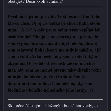
obetuješ? Dušu kvôli sviniam?
Uvedom si jednu pravdu: Ty si nezávislý od toho,
kto čo chce.
Oj oj čo všetko by chceli ľudia okolo
mňa... A čo? Akože preto mám teraz vypĺňať ich
očakávania? Nie, ja som stvorený nie preto, aby
som vypĺňal očakávania druhých okolo, ale aby
som oslavoval Boha, ktorý ma miluje takého, aký
som a robí všetko preto, aby som sa stal takým,
akým ma On videl od večnosti ,akým ma chcel
mať, aby som ho mohol presne taký chváliť večne
milujúc ho takým, akým On skutočne je
dovoľujúc Jemu milovať ma takého, aký som -
biedneho úbohého nehodného jeho lásky...
:)
Skutočne šťastným - blaženým budeš len vtedy, ak