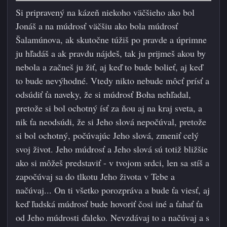
Si pripravený na kázeň niekoho väčšieho ako bol
Jonáš a na múdrosť väčšiu ako bola múdrosť
Šalamúnova, ak skutočne túžiš po pravde a úprimne
ju hľadáš a ak pravdu nájdeš, tak ju prijmeš akou by
nebola a začneš ju žiť, aj keď to bude bolieť, aj keď
to bude nevýhodné. Vtedy nikto nebude môcť prísť a
odsúdiť ťa naveky, že si múdrosť Boha nehľadal,
pretože si bol ochotný ísť za ňou aj na kraj sveta, a
nik ťa neodsúdi, že si Jeho slová nepočúval, pretože
si bol ochotný, počúvajúc
Jeho slová, zmeniť celý
svoj život. Jeho múdrosť a Jeho slová sú totiž bližšie
ako si môžeš predstaviť - v tvojom srdci, len sa stíš a
započúvaj sa do tlkotu Jeho života v Tebe a
načúvaj... On ti všetko porozpráva a bude ťa viesť, aj
keď ľudská múdrosť bude hovoriť čosi iné a ťahať ťa
od Jeho múdrosti ďaleko. Nevzdávaj to a načúvaj a s