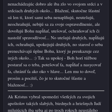
nenachádzajúc dobro ale iba zlo vo svojom srdci a v
srdciach druhých okolo... Blažení, skutočne šťastní
sú len ti, ktorí sami seba nenaplňujú, neutešujú,
neochraňujú, nebijú sa za svoje ospravedlnenie, ale
dovoľujú Bohu napĺňať, utešovať, ochraňovať ich či
nastoliť spravodlivosť... No utešujú druhých, napĺňajú
ich, ochraňujú, upokojujú druhých, no starosť o seba
prenechávajú úplne Bohu, ktorý ju preukazuje cez
iných okolo...
:)
Tak sa upokoj - Boh horí túžbou
postarať sa o teba, potešovať ťa, napĺňať a nasycovať
ťa, chrániť ťa ako oko v hlave... Len mu to dovoľ,
prosím a pocítiš, čo je to skutočné šťastie a
blaženosť...
:)
Ak Kristus vybral spomedzi všetkých za svojich
apoštolov takých slabých, biednych a hriešnych ľudí
milujúcich iba seba aj po troch rokoch neustáleho