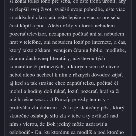
si konal toľko toho pre seba, čo ešte treba urobiť, aby
si zlepšil svoj život, zväčšil svoje pohodlie, ešte viac
si oddýchol ako stačí, ešte lepšie a viac si pre seba
čosi kúpil a pod. Alebo vždy v utorok nebudem
pozerať televízor, nezapnem počítač ani sa nebudem
hrať v telefóne, ani nebudem loziť po internete, a čas,
ktorý takto získam, venujem čítaniu biblie, modlitbe,
čítaniu duchovnej literatúry, návštevou tých
kamarátov či príbuzných, u ktorých som už dávno
nebol alebo nechcel k nim z rôznych dôvodov zájsť,
aj keď sa tak strašne chce zapnúť telku, počítač či
mobil a hodiny doň ťukať, loziť, pozerať, hrať sa či
iné hriešne veci...
:)
Princíp je vždy ten istý -
protiváha zlu dobrom... A to je skutočný pôst, ktorý
skutočne oslabuje silu zla v tebe a ty zvíťazíš nad
ním s vierou, že Boh jediný môže uzdraviť a
oslobodiť - On, ku ktorému sa modlíš a pod ktorého