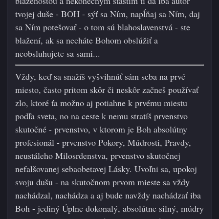
blaženosťou a nekonečným šťastím ti dá iba autor
tvojej duše - BOH - sýť sa Ním, napĺňaj sa Ním, daj
sa Ním potešovať - o tom sú blahoslavenstvá - ste
blažení, ak sa necháte Bohom obslúžiť a
neobsluhujete sa sami...
Vždy, keď sa snažíš vyšvihnúť sám seba na prvé
miesto, často pritom skôr či neskôr začneš používať
zlo, ktoré ťa možno aj potiahne k prvému miestu
podľa sveta, no na ceste k nemu stratíš prvenstvo
skutočné - prvenstvo, v ktorom je Boh absolútny
profesionál - prvenstvo Pokory, Múdrosti, Pravdy,
neustáleho Milosrdenstva, prvenstvo skutočnej
nefalšovanej sebaobetavej Lásky. Uvoľni sa, upokoj
svoju dušu - na skutočnom prvom mieste sa vždy
nachádzal, nachádza a aj bude navždy nach
ádzať iba
Boh - jediný Úplne dokonalý, absolútne silný, múdry