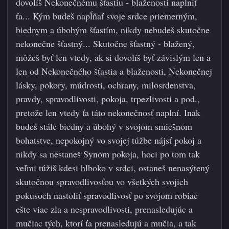
dovolíš Nekonečnému šťastiu - blaženosti naplniť
ťa... Kým budeš napĺňať svoje srdce priemerným,
biednym a úbohým šťastím, nikdy nebudeš skutočne
nekonečne šťastný... Skutočne šťastný - blažený,
môžeš byť len vtedy, ak si dovolíš byť závislým len a
len od Nekonečného šťastia a blaženosti, Nekonečnej
lásky, pokory, múdrosti, ochrany, milosrdenstva,
pravdy, spravodlivosti, pokoja, trpezlivosti a pod.,
pretože len vtedy ťa táto n
ekonečnosť naplní. Inak
budeš stále biedny a úbohý v svojom smiešnom
bohatstve, nepokojný vo svojej túžbe nájsť pokoj a
nikdy sa nestaneš Synom pokoja, hoci po tom tak
veľmi túžiš kdesi hlboko v srdci, ostaneš nenasýtený
skutočnou spravodlivosťou vo všetkých svojich
pokusoch nastoliť spravodlivosť po svojom robiac
ešte viac zla a nespravodlivosti, prenasledujúc a
mučiac tých, ktorí ťa prenasledujú a mučia, a tak