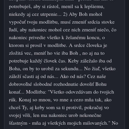
potrebuješ, aby si rástol, menil sa k lepšiemu,
niekedy aj cez utrpenie... 2) Aby Boh mohol
vypočuť tvoju modlitbu, musí zmeniť srdcia stovke
ľudí, aby nakoniec mohol cez nich zmeniť niečo, čo
nakoniec privedie všetko k želanému koncu, o
ktorom si prosil v modlitbe. A srdce človeka je
zložitá vec, meniť ho vie iba Boh , no aj na to
potrebuje každý človek čas. Keby záležalo iba od
Boha, on by to urobil za sekundu... No žiaľ, všetko
záleží sčasti aj od nás... Ako od nás? Cez naše
dobrovoľné slobodné rozhodnutie dovoliť Bohu
konať... Modlitba: "Všetko odovzdávam do tvojich
rúk. Konaj so mnou, vo mne a cezo mňa tak, ako
chceš Ty, aj keby som sa ti protivil, pokračuj vo
svojej vôli, len ma nakoniec urob nekonečne
šťastným - mňa aj všetkých mojich milovaných." No