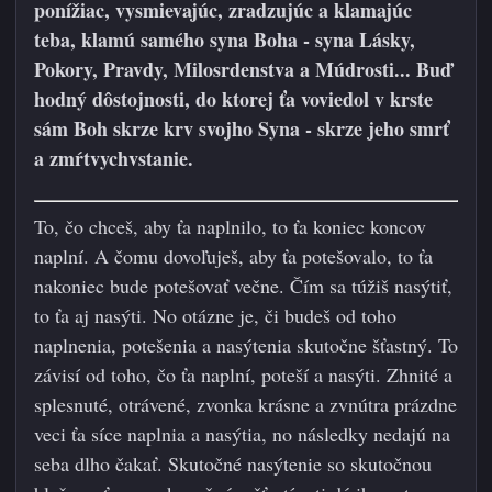
ponížiac, vysmievajúc, zradzujúc a klamajúc
teba, klamú samého syna Boha - syna Lásky,
Pokory, Pravdy, Milosrdenstva a Múdrosti... Buď
hodný dôstojnosti, do ktorej ťa voviedol v krste
sám Boh skrze krv svojho Syna - skrze jeho smrť
a zmŕtvychvstanie.
To, čo chceš, aby ťa naplnilo, to ťa koniec koncov
naplní. A čomu dovoľuješ, aby ťa potešovalo, to ťa
nakoniec bude potešovať večne. Čím sa túžiš nasýtiť,
to ťa aj nasýti. No otázne je, či budeš od toho
naplnenia, potešenia a nasýtenia skutočne šťastný. To
závisí od toho, čo ťa naplní, poteší a nasýti. Zhnité a
splesnuté, otrávené, zvonka krásne a zvnútra prázdne
veci ťa síce naplnia a nasýtia, no následky nedajú na
seba dlho čakať. Skutočné nasýtenie so skutočnou