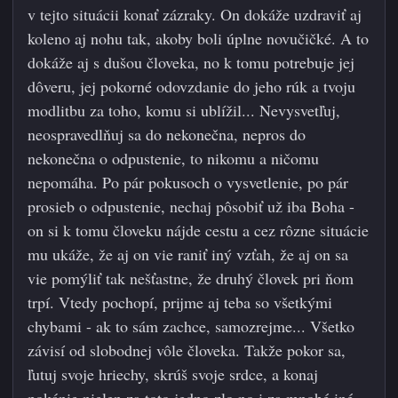
v tejto situácii konať zázraky. On dokáže uzdraviť aj
koleno aj nohu tak, akoby boli úplne novučičké. A to
dokáže aj s dušou človeka, no k tomu potrebuje jej
dôveru, jej pokorné odovzda
nie do jeho rúk a tvoju
modlitbu za toho, komu si ublížil... Nevysvetľuj,
neospravedlňuj sa do nekonečna, nepros do
nekonečna o odpustenie, to nikomu a ničomu
nepomáha. Po pár pokusoch o vysvetlenie, po pár
prosieb o odpustenie, nechaj pôsobiť už iba Boha -
on si k tomu človeku nájde cestu a cez rôzne situácie
mu ukáže, že aj on vie raniť iný vzťah, že aj on sa
vie pomýliť tak nešťastne, že druhý človek pri ňom
trpí. Vtedy pochopí, prijme aj teba so všetkými
chybami - ak to sám zachce, samozrejme... Všetko
závisí od slobodnej vôle človeka. Takže pokor sa,
ľutuj svoje hriechy, skrúš svoje srdce, a konaj