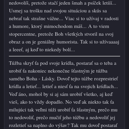
nedovolíš, pretože stačí jeden šmah a psíček letííí...
Usmej sa trošku nad svojou situáciou a skús sa
nebrať tak strašne vážne... Viac si to užívaj v radosti
a humore, ktorý mimochodom máš... A to viem
stopercentne, pretože Boh všetkých stvoril na svoj
obraz a on je geniálny humorista. Tak si to užívaaaaj
a leeeť, aj keď to niekedy bolí...
Túžba skryť ťa pod svoje krídla, postarať sa o teba a
urobiť ťa nakoniec nekonečne šťastným je túžba
samého Boha - Lásky. Dovoľ tejto túžbe rozprestrieť
krídla a letieť... letieť a niesť ťa na svojich krídlach...
Veď áno, mohol by si aj sám urobiť všetko, aj keď
vieš, ako to vždy dopadlo. No veď ak niekto tak ťa
milujúci tak veľmi túži urobiť ťa šťastným, prečo mu
to nedovoliť, prečo mučiť jeho túžbu a nedovoliť jej
rozletieť sa naplno do výšav? Tak mu dovoľ postarať