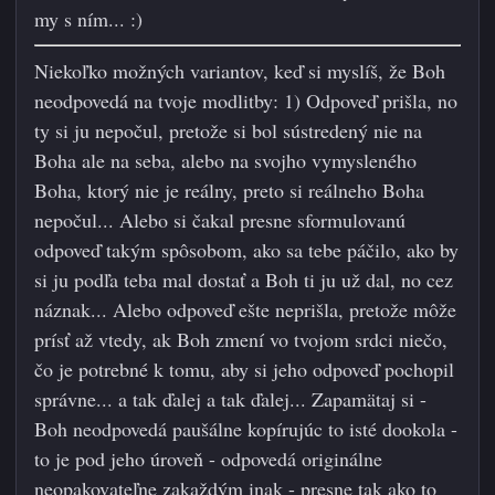
my s ním...
:)
Niekoľko možných variantov, keď si myslíš, že Boh
neodpovedá na tvoje modlitby: 1) Odpoveď prišla, no
ty si ju nepočul, pretože si bol sústredený nie na
Boha ale na seba, alebo na svojho vymysleného
Boha, ktorý nie je reálny, preto si reálneho Boha
nepočul... Alebo si čakal presne sformulovanú
odpoveď takým spôsobom, ako sa tebe páčilo, ako by
si ju podľa teba mal dostať a Boh ti ju už dal, no cez
náznak... Alebo odpoveď ešte neprišla, pretože môže
prísť až vtedy, ak Boh z
mení vo tvojom srdci niečo,
čo je potrebné k tomu, aby si jeho odpoveď pochopil
správne... a tak ďalej a tak ďalej... Zapamätaj si -
Boh neodpovedá paušálne kopírujúc to isté dookola -
to je pod jeho úroveň - odpovedá originálne
neopakovateľne zakaždým inak - presne tak ako to