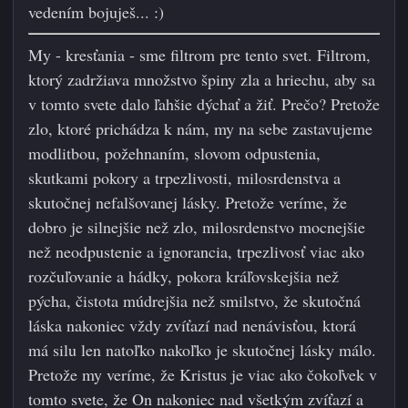
vedením bojuješ...
:)
My - kresťania - sme filtrom pre tento svet. Filtrom,
ktorý zadržiava množstvo špiny zla a hriechu, aby sa
v tomto svete dalo ľahšie dýchať a žiť. Prečo? Pretože
zlo, ktoré prichádza k nám, my na sebe zastavujeme
modlitbou, požehnaním, slovom odpustenia,
skutkami pokory a trpezlivosti, milosrdenstva a
skutočnej nefalšovanej lásky. Pretože veríme, že
dobro je silnejšie než zlo, milosrdenstvo mocnejšie
než neodpustenie a ignorancia, trpezlivosť viac ako
rozčuľovanie a hádky, pokora kráľovskejšia než
pýcha, čistota múdrejšia než smilstvo, že skutočná
láska nakoniec vždy zvíťazí nad nenávisťou, ktorá
má silu len natoľko nakoľko je skutočnej lásky málo.
Pretože my veríme, že Kristus je viac ako čokoľvek v
tomto svete, že On nakoniec nad všetkým zvíťazí a