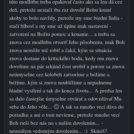
túto modlitbu treba opakovať často ako sa len dá cez
deň, pretože nestačí iba raz dovoliť Bohu konať
akoby to bolo navždy, pretože my sme biedni ľudia -
stačí blbosť a my sme už úplne inak nastavení -
zatvorení na Božiu pomoc a konanie... a treba sa
znova cez modlitbu otvoriť Jeho pôsobeniu, inak Boh
znova nemôže nič robiť a čaká, kým sa situácia
znova dostane do kritického bodu, kedy mu znova
dovolíme na pár sekúnd čosi urobiť a potom sa znova
neúmyselne cez kolobeh zatvoríme a bežíme a
bežíme, kým si znova neublížime a nepadneme
hladní vysilení a tak do konca života... A predsa len
sa dalo častejšie úmyselne otvárať a odovzdávať Mu
seba do Jeho vôle...
🙂
A tak sa mnoho vecí dáva do
poriadku a ani o tom nevieme, pretože mnoho vecí
Boh rieši bez nás no s naším dovolením... -
neustálym vedomým dovolením... :) Skúsiš?