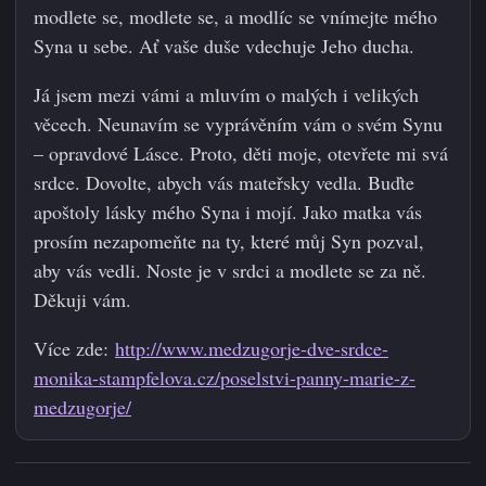
modlete se, modlete se, a modlíc se vnímejte mého
Syna u sebe. Ať vaše duše vdechuje Jeho ducha.
Já jsem mezi vámi a mluvím o malých i velikých
věcech. Neunavím se vyprávěním vám o svém Synu
– opravdové Lásce. Proto, děti moje, otevřete mi svá
srdce. Dovolte, abych vás mateřsky vedla. Buďte
apoštoly lásky mého Syna i mojí. Jako matka vás
prosím nezapomeňte na ty, které můj Syn pozval,
aby vás vedli. Noste je v srdci a modlete se za ně.
Děkuji vám.
Více zde:
http://www.medzugorje-dve-srdce-
monika-stampfelova.cz/poselstvi-panny-marie-z-
medzugorje/