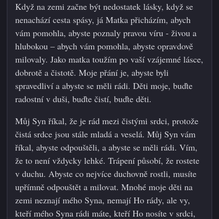
Když na zemi začne být nedostatek lásky, když se
nenachází cesta spásy, já Matka přicházím, abych
vám pomohla, abyste poznaly pravou víru - živou a
hlubokou – abych vám pomohla, abyste opravdově
milovaly. Jako matka toužím po vaší vzájemné lásce,
dobrotě a čistotě. Moje přání je, abyste byli
spravedliví a abyste se měli rádi. Děti moje, buďte
radostní v duši, buďte čistí, buďte děti.
Můj Syn říkal, že je rád mezi čistými srdci, protože
čistá srdce jsou stále mladá a veselá. Můj Syn vám
říkal, abyste odpouštěli, a abyste se měli rádi. Vím,
že to není vždycky lehké. Trápení působí, že rostete
v duchu. Abyste co nejvíce duchovně rostli, musíte
upřímně odpouštět a milovat. Mnohé moje děti na
zemi neznají mého Syna, nemají Ho rády, ale vy,
kteří mého Syna rádi máte, kteří Ho nosíte v srdci,