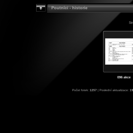
Poutníci - historie
Str
096 akce
Počet fotek:
1257
| Poslední aktualizace:
19