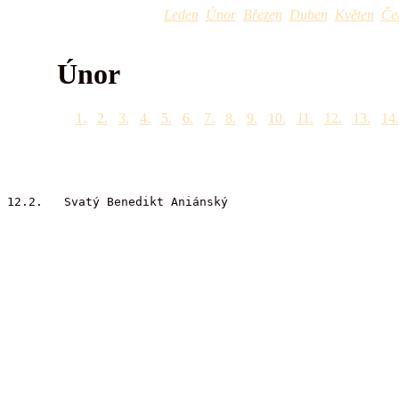
Leden
Únor
Březen
Duben
Květen
Če
Únor
1.
2.
3.
4.
5.
6.
7.
8.
9.
10.
11.
12.
13.
14.
12.2. Svatý Benedikt Aniánský