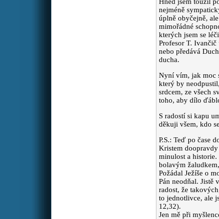
modlitbu za tělesné, duševní i
Hned jsem toužil po
duchovní uzdravení pro
nejméně sympatick
dceru.
úplně obyčejně, ale 
mimořádné schopnost
kterých jsem se léči
Z.
Modlete se prosím se
Profesor T. Ivančič
:
mnou za skvělou a moc
nebo předává Duch 
statečnou Věrku, která
ducha.
umřela v sedmnácti letech na
rakovinu a za její blízké!
Nyní vím, jak moc s
Děkuji a také se za vás
který by neodpustil
modlím.
srdcem, ze všech sv
toho, aby dílo ďábl
maminka J.
Drazí, prosím
S radostí si kapu u
:
vás o modlitbu za děti a
děkuji všem, kdo s
jejich rodiny, zvláště za
dceru, vnuky Marka a Káju,
P.S.: Teď po čase d
a za dar obrácení a víry pro
Kristem doopravdy a
zetě.
minulost a historie
bolavým žaludkem, ř
Požádal Ježíše o moj
Jana
Modleme se za
:
Pán neodňal. Jistě 
Evropu, aby se probrala a
radost, že takových,
začala se bránit rakovině
to jednotlivce, ale 
jménem islám. Islám je
12,32).
totální zlo, urazka života a
Jen mě při myšlenc
člověka.