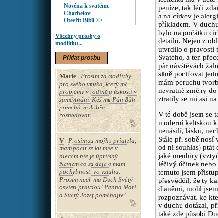
Novéna k svatému
peníze, tak léčí zda
Charbelovi
a na církev je aler
Otevřít Bibli >>
příkladem. V duchu 
bylo na počátku cí
Všechny prosby o
detailů. Nejen z ob
modlitbu...
utvrdilo o pravosti
Svatého, a ten přec
Přidat prosbu
pár návštěvách žalu
silně pociťovat jedn
Marie
Prosím za modlitby
:
mám poruchu tvorby 
pro svého vnuka, který má
nevratné změny do 
problémy v rodině a úzkosti v
ztratily se mi asi n
zaměstnání. Kéž mu Pán Bůh
pomáhá se dobře
V té době jsem se ta
rozhodovat.
moderní keltskou kul
nenásilí, lásku, ne
Stále při sobě nosí
V
Prosim za mojho priatela,
:
od ní souhlas) ptá
mam pocit ze ku mne v
jaké menhiry (vztyč
niecom nie je úprimný.
Neviem co sa deje a mam
léčivý účinek nebo 
pochybnosti vo vztahu.
tomuto jsem přistup
Prosim nech ma Duch Svätý
přesvědčil, že ty k
osvieti pravdou! Panna Marí
dlaněmi, mohl jsem 
a Svätý Jozef pomáhajte!
rozpoznávat, ke kte
v duchu dotázal, př
také zde působí Du