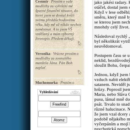
Čestmír
Prosím o vaše
:
jako jakési radary.
modlitby za vyřešení mé
otáčel, dostal jsem
špatné finanční situace, do
Když v lese odběhl,
které jsem se dostal kvůli
směru, který mně by
svému předdůchodovému
se kterou jsem necht
věku, kdy mě už nikdo nechce
mnohdy celý život.
zaměstnat. A to jsem VŠ
vzdělaný a mám výborný
Následoval rychlý „
životopis. Předem děkuji.
byl několikrát vytr
neuvědomoval.
Veronika
Vrúcne prosím o
:
Postupem času se u 
modlidby za zosnulého
neklid, bezdůvodný
manžela Jána. Pán Boh
sloužit Bohu, čerpal
zaplať.
Jednou, když jsem 
vzduch nabit elektři
Muchomurka
Prosím o
:
satanem. Neviděl js
motlitbu za uzdravení tchána
hrůzy. Poprosil jse
a přidání pár let života bez
Vyhledávání
Maria, nebo Sláva O
demence. moc děkuji
pusu, lámal mně do
psát. Trvalo to sna
různé halucinace. Ne
Marcela
Drahé sestřičky
:
že jsem vzal dcery 
moc Vás prosím o modlitbu
podobě nějakého men
za uzdraveni a sílu pro otce
vyčerpáním a mojí h
Josefa P.který má bolesti
psychotická poruch