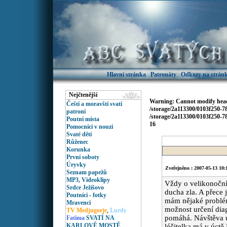
Hlavní stránka
Patronáty
Odkazy na stránk
Nejčtenější
Warning
: Cannot modify head
Čeští a moravští svatí
/storage/2a113300/0103f250-
patroni
/storage/2a113300/0103f250-
Poutní místa
16
Pomocníci v nouzi
Svaté děti
Růženec
Korunka
První soboty
Úryvky
Zveřejněno : 2007-05-13 10:
Seznam papežů
MP3, Videoklipy
Vždy o velikonoční
Srdce Ježíšovo
ducha zla. A přece j
Poutníci
-
fotky
mám nějaké problém
Mravenci
možnost určení diag
TV Medjugorje
,
Lurdy
pomáhá. Návštěva u
Fatima
SVATÍ NA
KARLOVĚ MOSTĚ
léčitelka má v úctě 