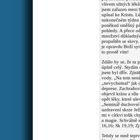
obličeje od zánětu dutin
vlivem silných lék
který neustupuje ,prosím aby
jsem zařazen mezi 
se mu i lépe dýchalo . Bohu
upínal ke Kristu. 
díky za každého zasvěceného
nekonečném týdnu př
s láskou k lidem ❤️🙏
poněkud směšný pán,
pohledy. A přece o
množství důkladnýc
Pája
Prosím za dobré
:
propuštěn se slovy,
vztahy v práci, za to aby je
je opravdu Boží syn
nemohl narušovat
to prostě vím!
inteligentní manipulátor a
sexuální predátor.
Zdálo by se, že tu 
úplně celý. Stydím s
jsem byl dřív. Zji
Péťa
Zdravím Vás. Prosím o
:
vody. „Na tom není 
modlitbu za nalezení
„nevychutnal“ jak 
nejvhodnějšího způsobu
deprese. Zachraňova
léčby s minimálními
objevil krásu a síl
vedlejšími účinky pro mého
opět léky, které ul
tatínka.Aby jeho léčba
„Seminář duchovní 
proběhla úspěšně a ještě
dlouho a v dobré kondici
uzdravení skrze Jež
tady s námi byl. Všem moc
mi v církvi tolik c
děkuji.
a magie. Schválně s
16,16; Sk 19,19; Zj 
Tehdy se mně teprve
prosebnice
Prosím o
: