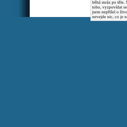
běhá mráz po těle. 
toho, vyzpovídat se
jsem nepřišel o živ
Markéta
Prosila bych o
:
nevejde nic, co je n
modlitby za mě. Prosím o
pomoc, mám psychické
problémy a už to vůbec
nezvládám. Mockrát Vám
děkuji
maminka J.
Drazí, prosím
:
vás o modlitbu za děti a
jejich rodiny, zvláště za
dceru, vnuky Marka a Káju,
a za dar obrácení a víry pro
zetě.
Alžbeta
Za ukončenie 9-
:
ročného trápenia v
slobodnom stave. Za
naplnený manželský a
rodinný život. Za zázrak.
Vojtech
Prosím za zajtrajšu
:
operáciu pre dcéru Ivetku