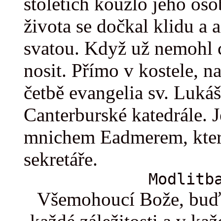
stoletích kouzlo jeho oso
života se dočkal klidu a 
svatou. Když už nemohl 
nosit. Přímo v kostele, n
četbě evangelia sv. Luká
Canterburské katedrále. 
mnichem Eadmerem, kter
sekretáře.
Modlitb
Všemohoucí Bože, buď 