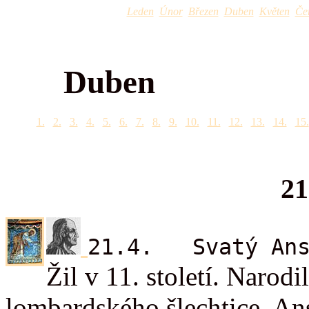
Leden
Únor
Březen
Duben
Květen
Če
Duben
1.
2.
3.
4.
5.
6.
7.
8.
9.
10.
11.
12.
13.
14.
15.
21
21.4. Svatý Ans
Žil v 11. století. Narod
lombardského šlechtice. Ans