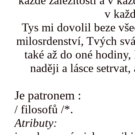
každé záležitosti a v ka
v kaž
Tys mi dovolil beze vš
milosrdenství, Tvých svát
také až do oné hodiny, 
naději a lásce setrvat
Je patronem :
/ filosofů /*.
Atributy: