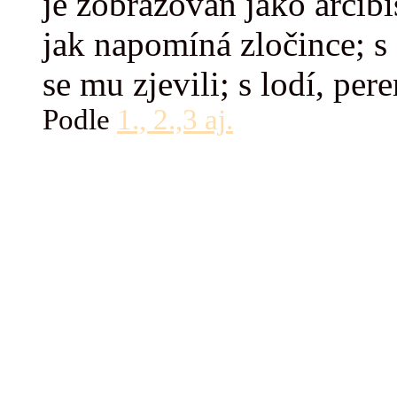
je zobrazován jako arcib
jak napomíná zločince; s
se mu zjevili; s lodí, pe
Podle
1., 2.,3 aj.