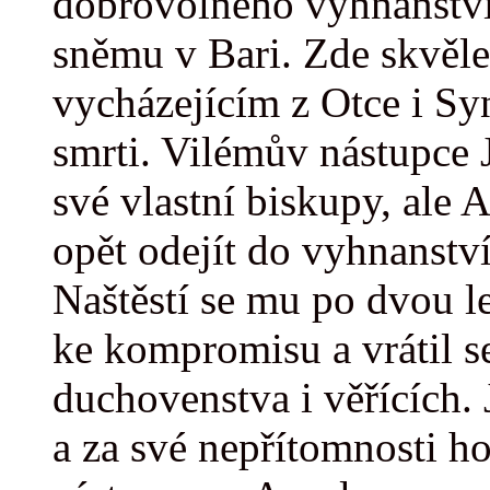
dobrovolného vyhnanství
sněmu v Bari. Zde skvěle
vycházejícím z Otce i Sy
smrti. Vilémův nástupce J
své vlastní biskupy, ale 
opět odejít do vyhnanství
Naštěstí se mu po dvou le
ke kompromisu a vrátil s
duchovenstva i věřících. 
a za své nepřítomnosti h