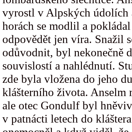
vyrostl v Alpských údolích
horách se modlil a pokládal
odpovědět jen víra. Snažil 
odůvodnit, byl nekonečně 
souvislostí a nahlédnutí. St
zde byla vložena do jeho d
klášterního života. Anselm
ale otec Gondulf byl hněviv
v patnácti letech do klášter
onemocněl a když viděl, že 