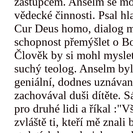
zástupcem. Anselm se moh
vědecké činnosti. Psal hl
Cur Deus homo, dialog me
schopnost přemýšlet o Bo
Člověk by si mohl myslet,
suchý teolog. Anselm byl
geniální, dodnes uznávan
zachovával duši dítěte. S
pro druhé lidi a říkal :"V
zvláště ti, kteří mě znali