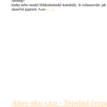
Atributy:
kniha nebo model Hildesheimské katedrály. Je zobrazován: jak k
sluneční paprsek.
2., aj.
Podle
Alter-eko s.r.o - Tepelná čerp