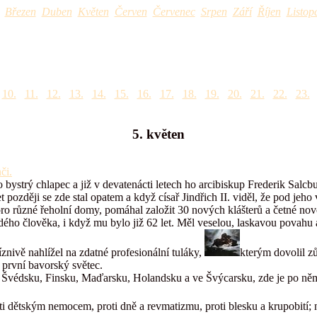
Březen
Duben
Květen
Červen
Červenec
Srpen
Září
Říjen
Listop
10.
11.
12.
13.
14.
15.
16.
17.
18.
19.
20.
21.
22.
23.
5. květen
či.
 to bystrý chlapec a již v devatenácti letech ho arcibiskup Frederik S
et později se zde stal opatem a když císař Jindřich II. viděl, že pod je
ro různé řeholní domy, pomáhal založit 30 nových klášterů a četné nov
ého člověka, i když mu bylo již 62 let. Měl veselou, laskavou povahu a 
nivě nahlížel na zdatné profesionální tuláky,
kterým dovolil zů
 první bavorský světec.
ku, Švédsku, Finsku, Maďarsku, Holandsku a ve Švýcarsku, zde je po n
 dětským nemocem, proti dně a revmatizmu, proti blesku a krupobití;