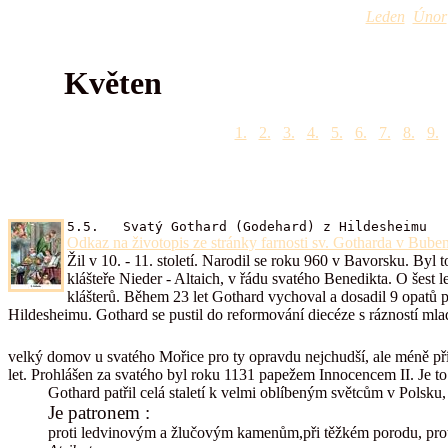
Leden
Únor
Květen
1.
2.
3.
4.
5.
6.
7.
8.
9.
5.5. Svatý Gothard (Godehard) z Hildesheimu
Odkaz na životopis ze stránky farnosti sv. Gotharda v Buben
Žil v 10. - 11. století. Narodil se roku 960 v Bavorsku. Byl
klášteře Nieder - Altaich, v řádu svatého Benedikta. O šest l
klášterů. Během 23 let Gothard vychoval a dosadil 9 opatů p
Hildesheimu. Gothard se pustil do reformování diecéze s rázností mlad
velký domov u svatého Mořice pro ty opravdu nejchudší, ale méně příz
let. Prohlášen za svatého byl roku 1131 papežem Innocencem II. Je to
Gothard patřil celá staletí k velmi oblíbeným světcům v Pols
Je patronem :
proti ledvinovým a žlučovým kamenům,při těžkém porodu, proti