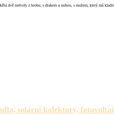
řísí dvě mrtvoly z hrobu, s drakem u nohou, s mužem, který má kladivo, 
adla, solární kolektory, fotovolta