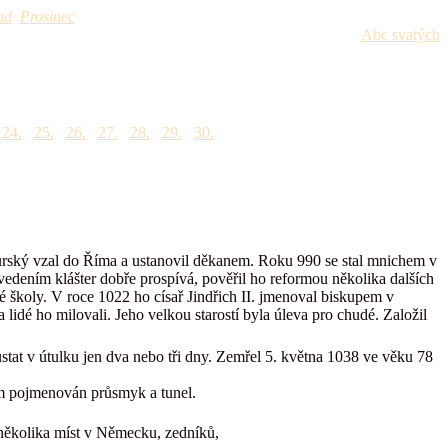
ad
Prosinec
Abc svatých
24.
25.
26.
27.
28.
29.
30.
alcburský vzal do Říma a ustanovil děkanem. Roku 990 se stal mnichem v
ho vedením klášter dobře prospívá, pověřil ho reformou několika dalších
é školy. V roce 1022 ho císař Jindřich II. jmenoval biskupem v
lidé ho milovali. Jeho velkou starostí byla úleva pro chudé. Založil
stat v útulku jen dva nebo tři dny. Zemřel 5. května 1038 ve věku 78
ěm pojmenován průsmyk a tunel.
 několika míst v Německu, zedníků,