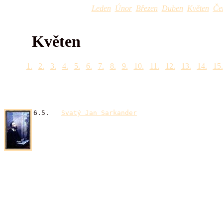
Leden
Únor
Březen
Duben
Květen
Če
Květen
1.
2.
3.
4.
5.
6.
7.
8.
9.
10.
11.
12.
13.
14.
15.
6.5.
Svatý Jan Sarkander