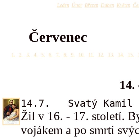
Leden
Únor
Březen
Duben
Květen
Če
Červenec
1.
2.
3.
4.
5.
6.
7.
8.
9.
10.
11.
12.
13.
14.
15.
14.
14.7. Svatý Kamil 
Žil v 16. - 17. století. 
vojákem a po smrti svýc