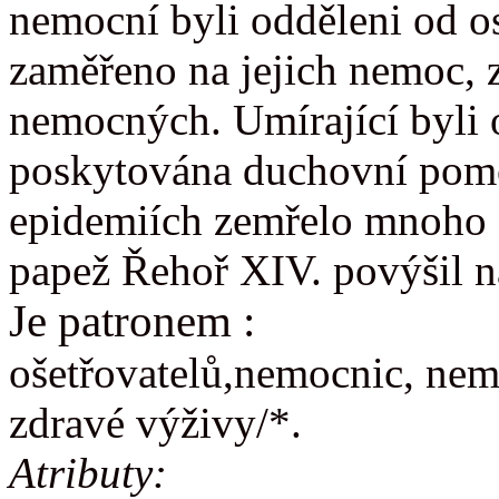
nemocní byli odděleni od o
zaměřeno na jejich nemoc, 
nemocných. Umírající byli o
poskytována duchovní pomo
epidemiích zemřelo mnoho č
papež Řehoř XIV. povýšil n
Je patronem :
ošetřovatelů,nemocnic, nemo
zdravé výživy/*.
Atributy: