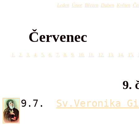
Leden
Únor
Březen
Duben
Květen
Če
Červenec
1.
2.
3.
4.
5.
6.
7.
8.
9.
10.
11.
12.
13.
14.
15.
9. 
9.7.
Sv.Veronika Gi