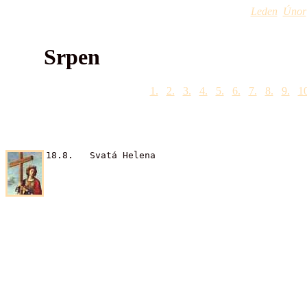
Leden
Únor
Srpen
1.
2.
3.
4.
5.
6.
7.
8.
9.
10
18.8. Svatá Helena