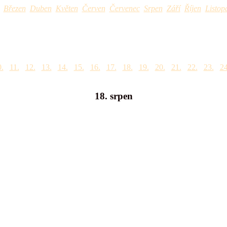
Březen
Duben
Květen
Červen
Červenec
Srpen
Září
Říjen
Listop
.
11.
12.
13.
14.
15.
16.
17.
18.
19.
20.
21.
22.
23.
24
18. srpen