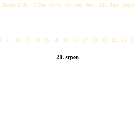
Březen
Duben
Květen
Červen
Červenec
Srpen
Září
Říjen
Listop
.
11.
12.
13.
14.
15.
16.
17.
18.
19.
20.
21.
22.
23.
24
28. srpen