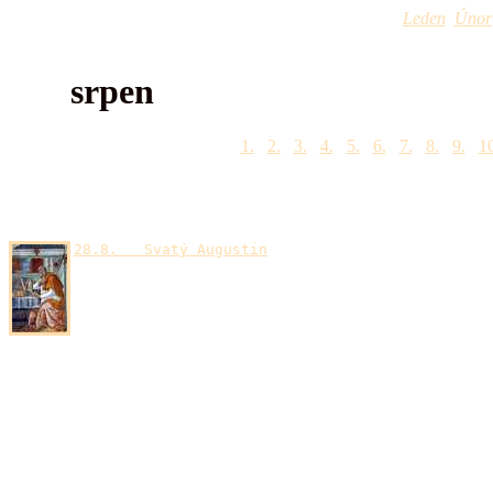
Leden
Únor
srpen
1.
2.
3.
4.
5.
6.
7.
8.
9.
10
28.8. Svatý Augustin