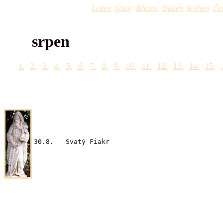
Leden
Únor
Březen
Duben
Květen
Če
srpen
1.
2.
3.
4.
5.
6.
7.
8.
9.
10.
11.
12.
13.
14.
15.
30.8. Svatý Fiakr