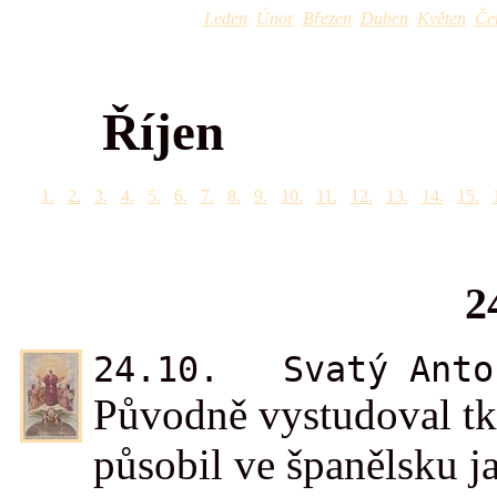
Leden
Únor
Březen
Duben
Květen
Če
Říjen
1.
2.
3.
4.
5.
6.
7.
8.
9.
10.
11.
12.
13.
14.
15.
2
24.10. Svatý Anton
Původně vystudoval tka
působil ve španělsku j