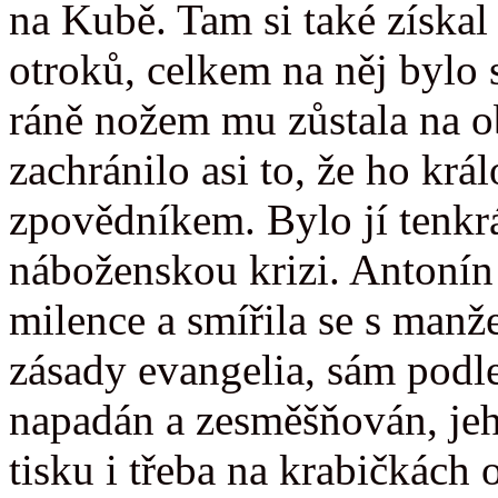
na Kubě. Tam si také získal
otroků, celkem na něj bylo 
ráně nožem mu zůstala na o
zachránilo asi to, že ho krá
zpovědníkem. Bylo jí tenkrá
náboženskou krizi. Antonín 
milence a smířila se s manž
zásady evangelia, sám podle 
napadán a zesměšňován, jeh
tisku i třeba na krabičkách 