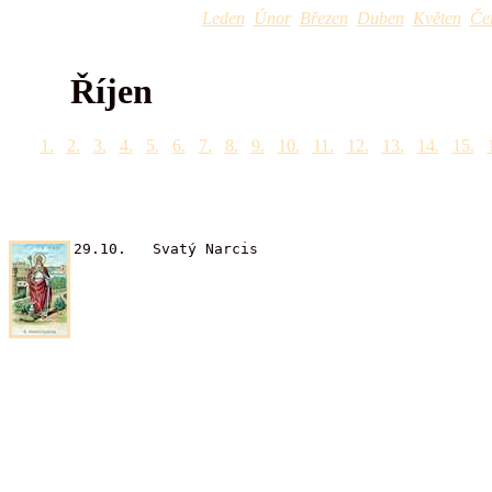
Leden
Únor
Březen
Duben
Květen
Če
Říjen
1.
2.
3.
4.
5.
6.
7.
8.
9.
10.
11.
12.
13.
14.
15.
29.10. Svatý Narcis