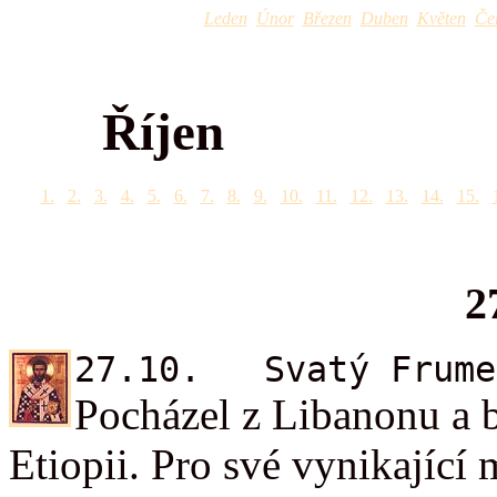
Leden
Únor
Březen
Duben
Květen
Če
Říjen
1.
2.
3.
4.
5.
6.
7.
8.
9.
10.
11.
12.
13.
14.
15.
2
27.10. Svatý Frume
Pocházel z Libanonu a b
Etiopii. Pro své vynikající