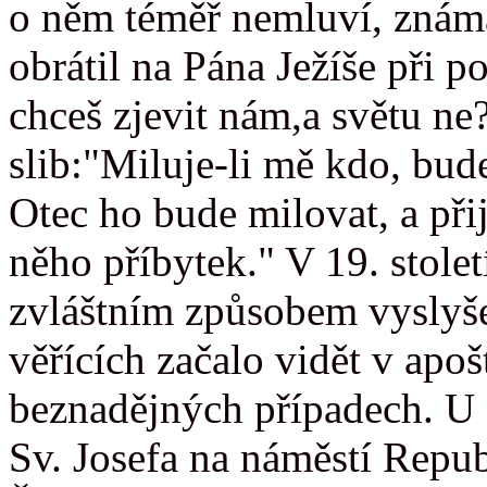
o něm téměř nemluví, známá 
obrátil na Pána Ježíše při po
chceš zjevit nám,a světu n
slib:"Miluje-li mě kdo, bud
Otec ho bude milovat, a př
něho příbytek." V 19. stole
zvláštním způsobem vyslyš
věřících začalo vidět v apo
beznadějných případech. U n
Sv. Josefa na náměstí Repub