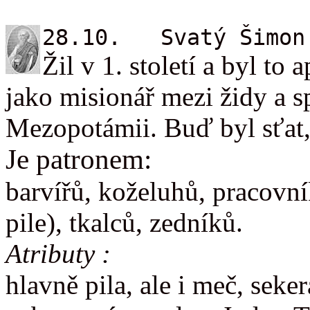
28.10. Svatý Šimon 
Žil v 1. století a byl to
jako misionář mezi židy a s
Mezopotámii. Buď byl sťat,
Je patronem:
barvířů, koželuhů, pracovní
pile), tkalců, zedníků.
Atributy :
hlavně pila, ale i meč, seke