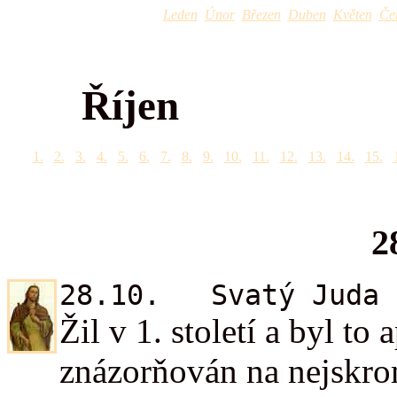
Leden
Únor
Březen
Duben
Květen
Če
Říjen
1.
2.
3.
4.
5.
6.
7.
8.
9.
10.
11.
12.
13.
14.
15.
2
28.10. Svatý Juda
Žil v 1. století a byl to
znázorňován na nejskrom