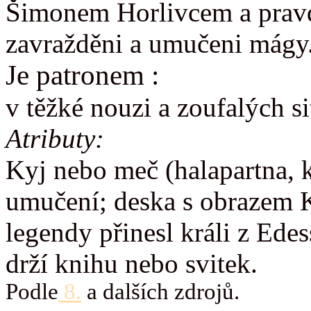
Šimonem Horlivcem a pravd
zavražděni a umučeni mágy
Je patronem :
v těžké nouzi a zoufalých si
Atributy:
Kyj nebo meč (halapartna, k
umučení; deska s obrazem K
legendy přinesl králi z Ede
drží knihu nebo svitek.
Podle
8.
a dalších zdrojů.