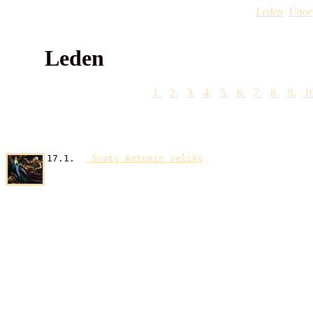
Leden
Únor
Leden
1.
2.
3.
4.
5.
6.
7.
8.
9.
10
17.1.
Svatý Antonín Veliký