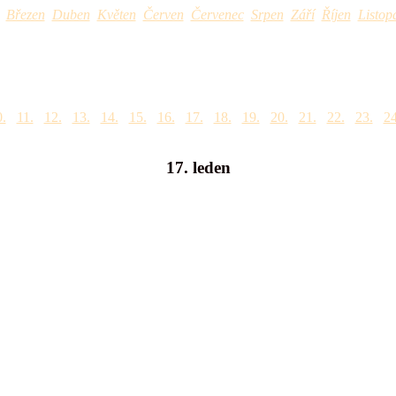
Březen
Duben
Květen
Červen
Červenec
Srpen
Září
Říjen
Listop
.
11.
12.
13.
14.
15.
16.
17.
18.
19.
20.
21.
22.
23.
24
17. leden