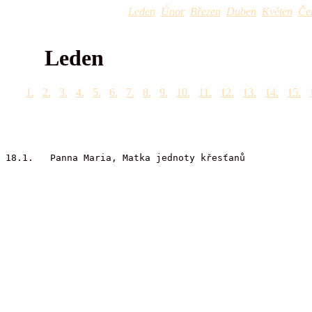
Leden
Únor
Březen
Duben
Květen
Če
Leden
1.
2.
3.
4.
5.
6.
7.
8.
9.
10.
11.
12.
13.
14.
15.
18.1. Panna Maria, Matka jednoty křesťanů