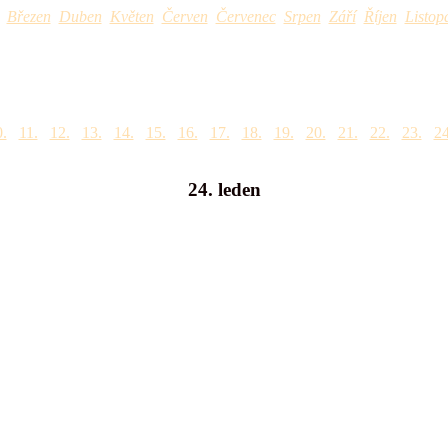
Březen
Duben
Květen
Červen
Červenec
Srpen
Září
Říjen
Listop
.
11.
12.
13.
14.
15.
16.
17.
18.
19.
20.
21.
22.
23.
24
24. leden