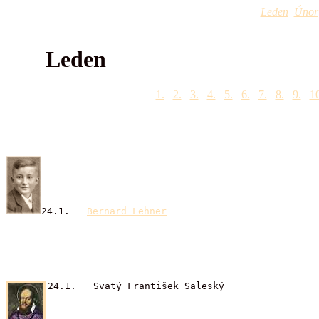
Leden
Únor
Leden
1.
2.
3.
4.
5.
6.
7.
8.
9.
10
24.1.
Bernard Lehner
24.1. Svatý František Saleský