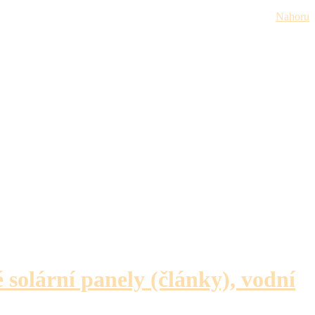
Nahoru
é solární panely (články), vodní