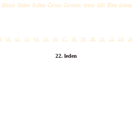
Březen
Duben
Květen
Červen
Červenec
Srpen
Září
Říjen
Listop
.
11.
12.
13.
14.
15.
16.
17.
18.
19.
20.
21.
22.
23.
24
22. leden