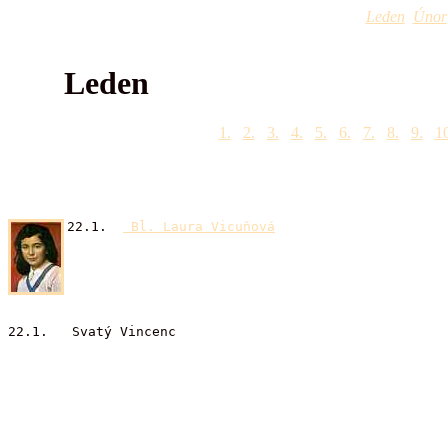
Leden
Únor
Leden
1.
2.
3.
4.
5.
6.
7.
8.
9.
10
22.1.
Bl. Laura Vicuňová
22.1. Svatý Vincenc