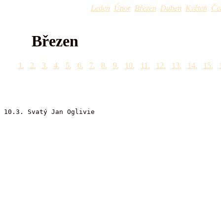
Leden
Únor
Březen
Duben
Květen
Če
Březen
1.
2.
3.
4.
5.
6.
7.
8.
9.
10.
11.
12.
13.
14.
15.
10.3. Svatý Jan Oglivie