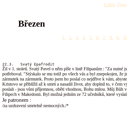
Leden
Únor
Březen
1.
2.
3.
4.
5.
6.
7.
8.
9.
10
22.3. Svatý Epafrodit
Žil v 1. století. Svatý Pavel o něm píše v listě Filipanům : "Za nutné
potřeboval. "Stýskalo se mu totiž po všech vás a byl znepokojen, že 
zármutek na zármutek. Proto jsem ho poslal co nejdřive k vám, abyste mě
Kristovo se přiblížil až k smrti a nasadil život, aby doplnil to, v čem
poslali - jsou vůni příjemnou, oběti vhodnou, Bohu milou. Můj Bůh vá
Filipech v Makedonii. Byl možná jedním ze 72 učedníků, které vyslal
Je patronem :
/za uzdravení smrtelně nemocných./*