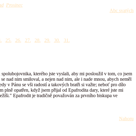
ad
Prosinec
Abc svatých
.
25.
26.
27.
28.
29.
30.
31.
i spolubojovnika, kterého jste vyslali, aby mi posloužil v tom, co jsem
h se nad nim smiloval, a nejen nad nim, ale i nade mnou, abych neměl
edy v Pánu se vši radostí a takových bratři si važte; neboť pro dílo
m plně opatřen, když jsem přijal od Epafrodita dary, které jste mi
ežíši." Epafrodit je tradičně považován za prvního biskupa ve
Nahoru