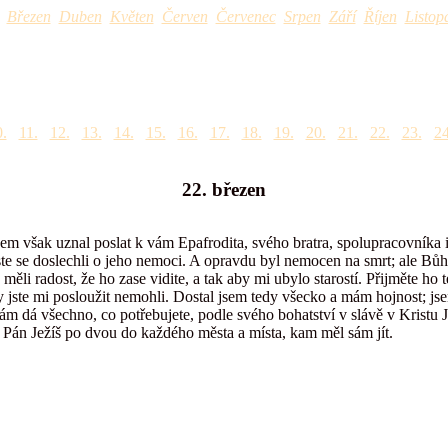
Březen
Duben
Květen
Červen
Červenec
Srpen
Září
Říjen
Listop
.
11.
12.
13.
14.
15.
16.
17.
18.
19.
20.
21.
22.
23.
24
22. březen
 jsem však uznal poslat k vám Epafrodita, svého bratra, spolupracovníka 
jste se doslechli o jeho nemoci. A opravdu byl nemocen na smrt; ale Bů
li radost, že ho zase vidite, a tak aby mi ubylo starostí. Přijměte ho t
 vy jste mi posloužit nemohli. Dostal jsem tedy všecko a mám hojnost; jse
m dá všechno, co potřebujete, podle svého bohatství v slávě v Kristu J
 Pán Ježíš po dvou do každého města a místa, kam měl sám jít.