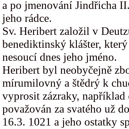
a po jmenování Jindřicha II.
jeho rádce.
Sv. Heribert založil v Deut
benediktinský klášter, kter
nesoucí dnes jeho jméno.
Heribert byl neobyčejně zb
mírumilovný a štědrý k ch
vyprosit zázraky, například
považován za svatého už d
16.3. 1021 a jeho ostatky sp