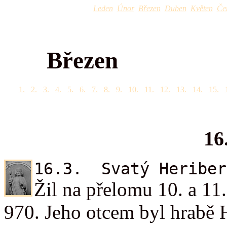
Leden
Únor
Březen
Duben
Květen
Če
Březen
1.
2.
3.
4.
5.
6.
7.
8.
9.
10.
11.
12.
13.
14.
15.
16
16.3. Svatý Heriber
Žil na přelomu 10. a 11.
970. Jeho otcem byl hrabě 