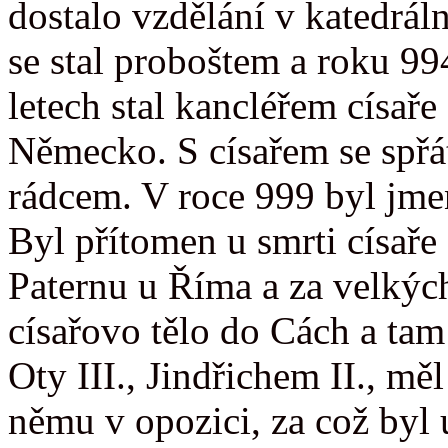
dostalo vzdělání v katedrál
se stal proboštem a roku 99
letech stal kancléřem císaře 
Německo. S císařem se spřá
rádcem. V roce 999 byl jm
Byl přítomen u smrti císaře 
Paternu u Říma a za velkých
císařovo tělo do Cách a ta
Oty III., Jindřichem II., mě
němu v opozici, za což byl 