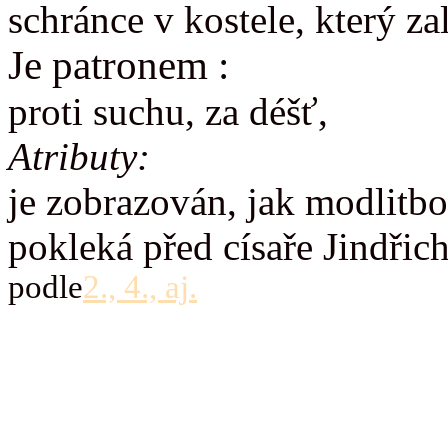
schránce v kostele, který zal
Je patronem :
proti suchu, za déšť,
Atributy:
je zobrazován, jak modlitbo
pokleká před císaře Jindřich
podle
2., 4., aj.