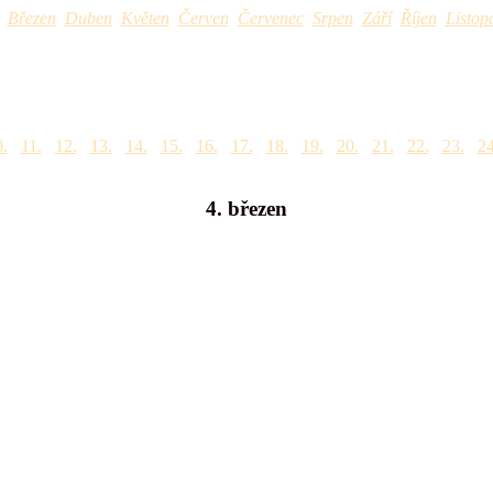
Březen
Duben
Květen
Červen
Červenec
Srpen
Září
Říjen
Listop
.
11.
12.
13.
14.
15.
16.
17.
18.
19.
20.
21.
22.
23.
24
4. březen