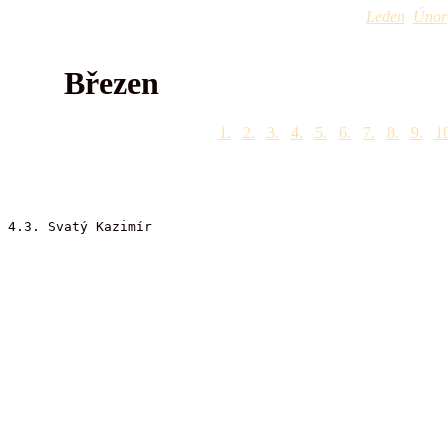
Leden
Únor
Březen
1.
2.
3.
4.
5.
6.
7.
8.
9.
10
4.3. Svatý Kazimír