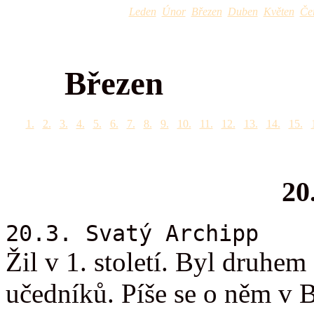
Leden
Únor
Březen
Duben
Květen
Če
Březen
1.
2.
3.
4.
5.
6.
7.
8.
9.
10.
11.
12.
13.
14.
15.
20
20.3. Svatý Archipp
Žil v 1. století. Byl druhe
učedníků. Píše se o něm v B