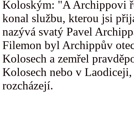
Koloským: "A Archippovi ř
konal službu, kterou jsi při
nazývá svatý Pavel Archip
Filemon byl Archippův otec
Kolosech a zemřel pravděp
Kolosech nebo v Laodiceji, 
rozcházejí.