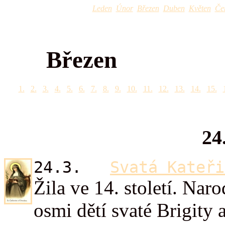
Leden
Únor
Březen
Duben
Květen
Če
Březen
1.
2.
3.
4.
5.
6.
7.
8.
9.
10.
11.
12.
13.
14.
15.
24
24.3.
Svatá Kateři
Žila ve 14. století. Naro
osmi dětí svaté Brigity 