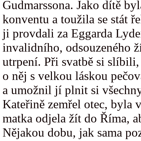
Gudmarssona. Jako dítě byl
konventu a toužila se stát ř
ji provdali za Eggarda Lyd
invalidního, odsouzeného ží
utrpení. Při svatbě si slíbil
o něj s velkou láskou pečov
a umožnil jí plnit si všech
Kateřině zemřel otec, byla v
matka odjela žít do Říma, a
Nějakou dobu, jak sama pozd