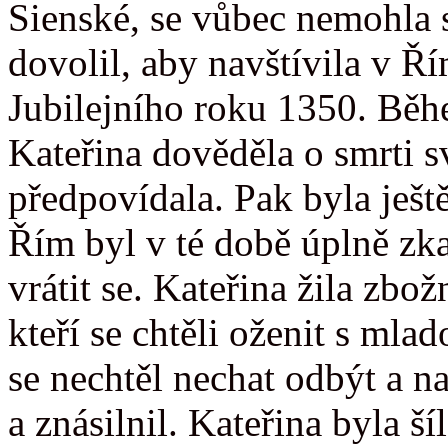
Sienské, se vůbec nemohla 
dovolil, aby navštívila v Ří
Jubilejního roku 1350. Bě
Kateřina dověděla o smrti s
předpovídala. Pak byla ještě
Řím byl v té době úplně zka
vrátit se. Kateřina žila zb
kteří se chtěli oženit s ml
se nechtěl nechat odbýt a na
a znásilnil. Kateřina byla š