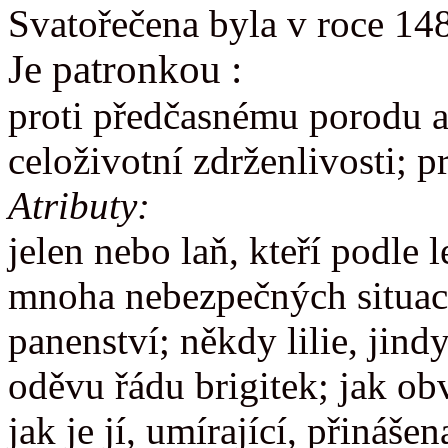
Svatořečena byla v roce 14
Je patronkou :
proti předčasnému porodu a 
celoživotní zdrženlivosti; p
Atributy:
jelen nebo laň, kteří podle
mnoha nebezpečných situací
panenství; někdy lilie, jind
oděvu řádu brigitek; jak o
jak je jí, umírající, přináše