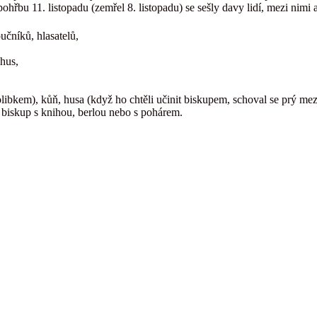
řbu 11. listopadu (zemřel 8. listopadu) se sešly davy lidí, mezi nimi
učníků, hlasatelů,
 hus,
ibkem), kůň, husa (když ho chtěli učinit biskupem, schoval se prý mez
o biskup s knihou, berlou nebo s pohárem.