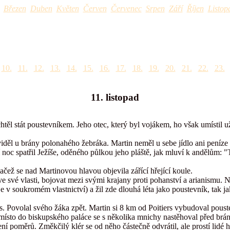
Březen
Duben
Květen
Červen
Červenec
Srpen
Září
Říjen
Listop
10.
11.
12.
13.
14.
15.
16.
17.
18.
19.
20.
21.
22.
23.
11. listopad
se chtěl stát poustevníkem. Jeho otec, který byl vojákem, ho však umístil
děl u brány polonahého žebráka. Martin neměl u sebe jídlo ani peníze 
í noc spatřil Ježíše, oděného půlkou jeho pláště, jak mluví k andělům: "
čež se nad Martinovou hlavou objevila zářící hřející koule.
 ve své vlasti, bojovat mezi svými krajany proti pohanství a arianismu. 
je v soukromém vlastnictví) a žil zde dlouhá léta jako poustevník, tak jak
s. Povolal svého žáka zpět. Martin si 8 km od Poitiers vybudoval poustevn
y, místo do biskupského paláce se s několika mnichy nastěhoval před br
í poměrů. Změkčilý klér se od něho částečně odvrátil, ale prostí lidé h