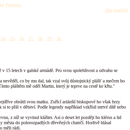
ad
Prosinec
Abc svatých
24.
25.
26.
27.
28.
29.
30.
 už v 15 letech v galské armádě. Pro svou spolehlivost a odvahu se
a nevěděl, co by mu dal, tak vzal svůj důstojnický plášť a mečem ho
Tímto pláštěm mě oděl Martin, který je teprve na cestě ke křtu."
Nejdříve obrátil svou matku. Zuřící ariánští biskupové ho však brzy
 si to přál v dětství. Podle legendy například vzkřísil mrtvé dítě nebo
u, z níž se vyvinul klášter. Asi o deset let později ho klérus a lid
ány města do polorozpadlých dřevěných chatrčí. Horlivě hlásal
o měli rádi.