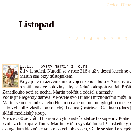
Leden
Únor
Listopad
1.
2.
3.
4.
5.
6.
7.
8.
9.
11.11. Svatý Martin z Tours
Žil v 1. století. Narodil se v roce 316 a už v deseti letech 
Martin stal brzy důstojníkem.
Když jel v mrazivém dni do vojenského tábora v Amiens, uvi
rozpůlil na dvě poloviny, aby se žebrák alespoň zahřál. Příšt
Zanedlouho poté se nechal Martin pokřtít a odešel z armády.
Podle jiné legendy daroval v kostele svou tuniku mrznoucímu muži, na
Martin se učil se od svatého Hilariona a jeho touhou bylo jít na misie
nato vyhnali z vlasti a on se uchýlil na malý ostrůvek Gallinara (dnes 
sklátil modlářský sloup.
V roce 360 se vrátil Hilarion z vyhnanství a stal se biskupem v Poitier
zvolil za biskupa v Tours. Martin i v této vysoké funkci žil asketick
evangelium hlavně ve venkovských oblastech, všude se staral o zlepšen