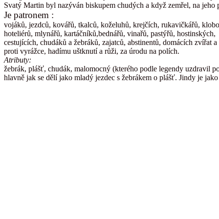
Svatý Martin byl nazýván biskupem chudých a když zemřel, na jeho poh
Je patronem :
vojáků, jezdců, kovářů, tkalců, koželuhů, krejčích, rukavičkářů, klobo
hoteliérů, mlynářů, kartáčníků,bednářů, vinařů, pastýřů, hostinských,
cestujících, chudáků a žebráků, zajatců, abstinentů, domácích zvířat a
proti vyrážce, hadímu uštknutí a růži, za úrodu na polích.
Atributy:
žebrák, plášť, chudák, malomocný (kterého podle legendy uzdravil pol
hlavně jak se dělí jako mladý jezdec s žebrákem o plášť. Jindy je jak