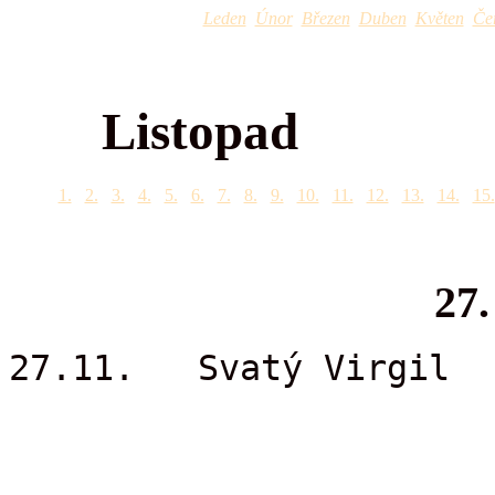
Leden
Únor
Březen
Duben
Květen
Če
Listopad
1.
2.
3.
4.
5.
6.
7.
8.
9.
10.
11.
12.
13.
14.
15.
27.
27.11. Svatý Virgil