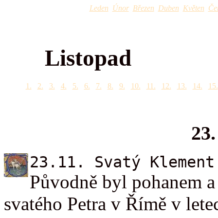
Leden
Únor
Březen
Duben
Květen
Če
Listopad
1.
2.
3.
4.
5.
6.
7.
8.
9.
10.
11.
12.
13.
14.
15.
23.
23.11. Svatý Klement
Původně byl pohanem a p
svatého Petra v Římě v letec