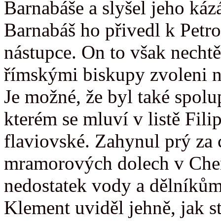
Barnabáše a slyšel jeho kázá
Barnabáš ho přivedl k Petro
nástupce. On to však nechtě
římskými biskupy zvoleni n
Je možné, že byl také spol
kterém se mluví v listě Fil
flaviovské. Zahynul prý za 
mramorových dolech v Cher
nedostatek vody a dělníkům
Klement uviděl jehně, jak 