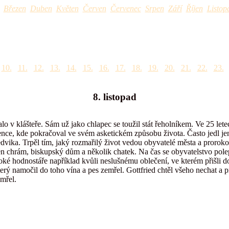
Březen
Duben
Květen
Červen
Červenec
Srpen
Září
Říjen
Listop
10.
11.
12.
13.
14.
15.
16.
17.
18.
19.
20.
21.
22.
23.
8. listopad
o v klášteře. Sám už jako chlapec se toužil stát řeholníkem. Ve 25 letech
nce, kde pokračoval ve svém asketickém způsobu života. Často jedl je
dvika. Trpěl tím, jaký rozmařilý život vedou obyvatelé města a proroko
n chrám, biskupský dům a několik chatek. Na čas se obyvatelstvo polepš
soké hodnostáře například kvůli neslušnému oblečení, ve kterém přišli d
terý namočil do toho vína a pes zemřel. Gottfried chtěl všeho nechat a p
emřel.