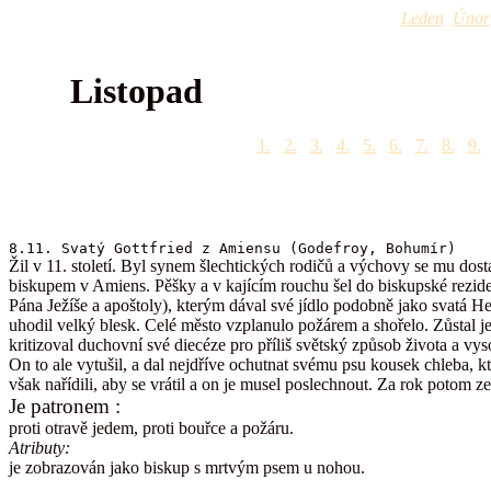
Leden
Únor
Listopad
1.
2.
3.
4.
5.
6.
7.
8.
9.
8.11. Svatý Gottfried z Amiensu (Godefroy, Bohumír)
Žil v 11. století. Byl synem šlechtických rodičů a výchovy se mu dostal
biskupem v Amiens. Pěšky a v kajícím rouchu šel do biskupské rezide
Pána Ježíše a apoštoly), kterým dával své jídlo podobně jako svatá He
uhodil velký blesk. Celé město vzplanulo požárem a shořelo. Zůstal je
kritizoval duchovní své diecéze pro příliš světský způsob života a vy
On to ale vytušil, a dal nejdříve ochutnat svému psu kousek chleba, k
však nařídili, aby se vrátil a on je musel poslechnout. Za rok potom z
Je patronem :
proti otravě jedem, proti bouřce a požáru.
Atributy:
je zobrazován jako biskup s mrtvým psem u nohou.