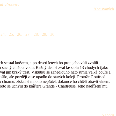
ad
Prosinec
Abc svatých
24.
25.
26.
27.
28.
29.
30.
 se stal knězem, a po deseti letech ho proti jeho vůli zvolili
n suchý chléb a vodu. Každý den si zval ke stolu 13 chudých (jako
val jim brzký trest. Vskutku se zanedlouho nato strhla velká bouře a
ilo, ale později zase upadlo do starých kolejí. Protože Gottfried
o chrámu, získal si mnoho nepřátel, dokonce ho chtěli otrávit vínem.
roto se uchýlil do kláštera Grande - Chartreuse. Jeho nadřízení mu
Nahoru