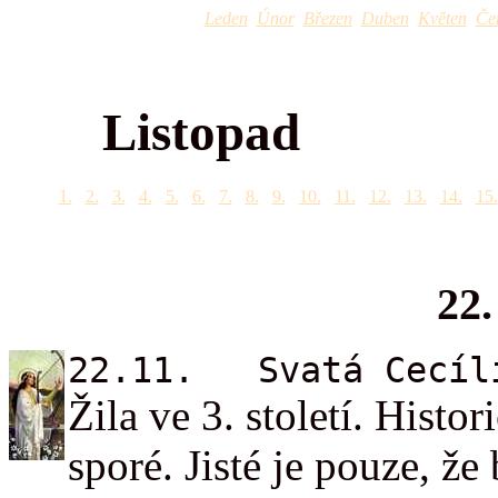
Leden
Únor
Březen
Duben
Květen
Če
Listopad
1.
2.
3.
4.
5.
6.
7.
8.
9.
10.
11.
12.
13.
14.
15.
22.
22.11. Svatá Cecíl
Žila ve 3. století. Histo
sporé. Jisté je pouze, 