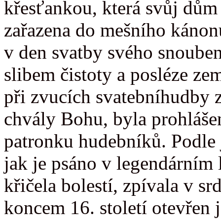
křesťankou, která svůj dům 
zařazena do mešního kánonu
v den svatby svého snoubenc
slibem čistoty a posléze ze
při zvucích svatebníhudby z
chvály Bohu, byla prohláš
patronku hudebníků. Podle ji
jak je psáno v legendárním 
křičela bolestí, zpívala v s
koncem 16. století otevřen j