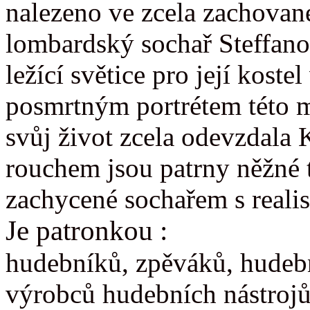
nalezeno ve zcela zachované
lombardský sochař Steffa
ležící světice pro její kostel
posmrtným portrétem této m
svůj život zcela odevzdala
rouchem jsou patrny něžné t
zachycené sochařem s realis
Je patronkou :
hudebníků, zpěváků, hudebn
výrobců hudebních nástroj