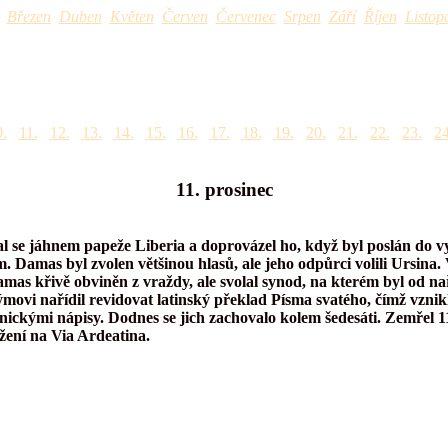
Březen
Duben
Květen
Červen
Červenec
Srpen
Září
Říjen
Listop
.
11.
12.
13.
14.
15.
16.
17.
18.
19.
20.
21.
22.
23.
24
11. prosinec
l se jáhnem papeže Liberia a doprovázel ho, když byl poslán do vy
amas byl zvolen většinou hlasů, ale jeho odpůrci volili Ursina. V
Damas křivě obviněn z vraždy, ale svolal synod, na kterém byl od n
movi nařídil revidovat latinský překlad Písma svatého, čímž vznikl
ickými nápisy. Dodnes se jich zachovalo kolem šedesáti. Zemřel 11
žení na Via Ardeatina.