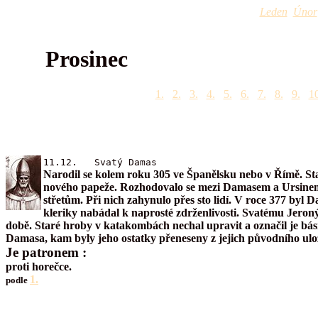
Leden
Únor
Prosinec
1.
2.
3.
4.
5.
6.
7.
8.
9.
10
11.12. Svatý Damas
Narodil se kolem roku 305 ve Španělsku nebo v Římě. Sta
nového papeže. Rozhodovalo se mezi Damasem a Ursinem. D
střetům. Při nich zahynulo přes sto lidí. V roce 377 byl 
kleriky nabádal k naprosté zdrženlivosti. Svatému Jeroný
době. Staré hroby v katakombách nechal upravit a označil je básn
Damasa, kam byly jeho ostatky přeneseny z jejich původního ulo
Je patronem :
proti horečce.
1.
podle