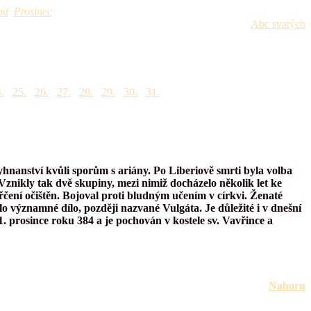
ad
Prosinec
Abc svatých
.
25.
26.
27.
28.
29.
30.
31.
hnanství kvůli sporům s ariány. Po Liberiově smrti byla volba
znikly tak dvě skupiny, mezi nimiž docházelo několik let ke
ařčení očištěn. Bojoval proti bludným učením v církvi. Ženaté
o významné dílo, později nazvané Vulgáta. Je důležité i v dnešní
. prosince roku 384 a je pochován v kostele sv. Vavřince a
Nahoru