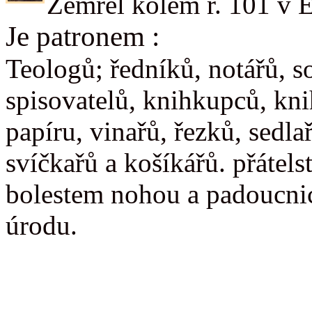
Zemřel kolem r. 101 v E
Je patronem :
Teologů; ředníků, notářů, so
spisovatelů, knihkupců, kni
papíru, vinařů, řezků, sedla
svíčkařů a košíkářů. přátels
bolestem nohou a padoucnici
úrodu.