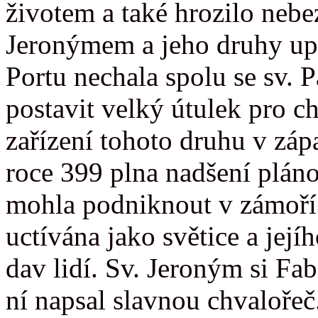
životem a také hrozilo nebe
Jeronýmem a jeho druhy upr
Portu nechala spolu se sv.
postavit velký útulek pro c
zařízení tohoto druhu v záp
roce 399 plna nadšení plánov
mohla podniknout v zámoří.
uctívána jako světice a jej
dav lidí. Sv. Jeroným si Fab
ní napsal slavnou chvalořeč