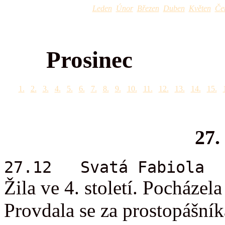
Leden
Únor
Březen
Duben
Květen
Če
Prosinec
1.
2.
3.
4.
5.
6.
7.
8.
9.
10.
11.
12.
13.
14.
15.
27.
27.12 Svatá Fabiola
Žila ve 4. století. Pocházel
Provdala se za prostopášníka