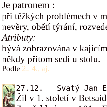
Je patronem :
při těžkých problémech v ma
nevěry, obětí týrání, rozve
Atributy:
bývá zobrazována v kajícím
někdy přitom sedí u stolu.
Podle
2., 4., aj.
27.12. Svatý Jan E
Žil v 1. století v Betsa