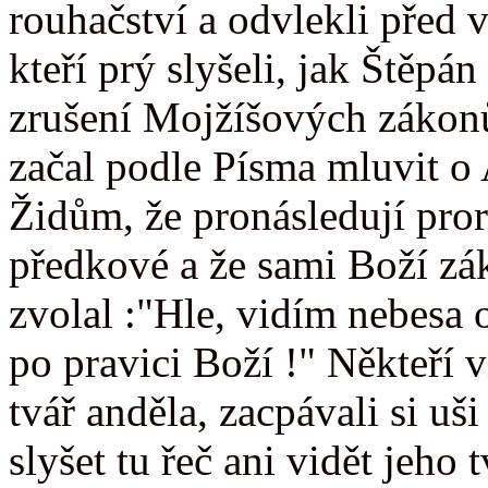
rouhačství a odvlekli před v
kteří prý slyšeli, jak Štěp
zrušení Mojžíšových zákon
začal podle Písma mluvit o
Židům, že pronásledují proro
předkové a že sami Boží z
zvolal :"Hle, vidím nebesa 
po pravici Boží !" Někteří v
tvář anděla, zacpávali si uši
slyšet tu řeč ani vidět jeho