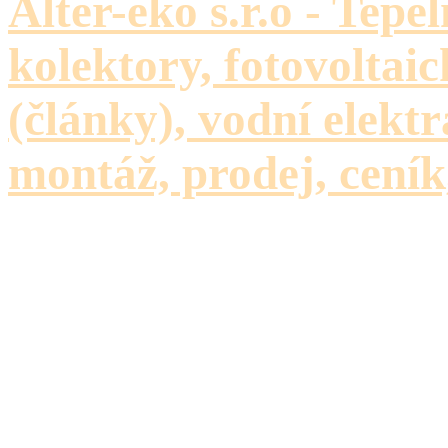
Alter-eko s.r.o - Tepe
kolektory, fotovoltaic
(články), vodní elektr
montáž, prodej, ceník