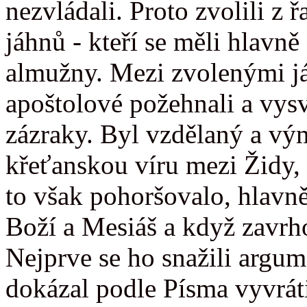
nezvládali. Proto zvolili z
jáhnů - kteří se měli hlavně
almužny. Mezi zvolenými j
apoštolové požehnali a vysv
zázraky. Byl vzdělaný a vým
křeťanskou víru mezi Židy, 
to však pohoršovalo, hlavně
Boží a Mesiáš a když zavrh
Nejprve se ho snažili argum
dokázal podle Písma vyvráti