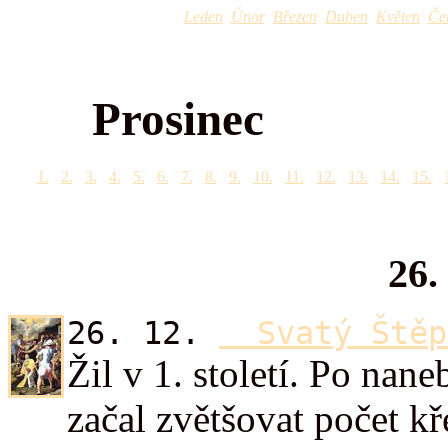
Leden
Únor
Březen
Duben
Květen
Če
Prosinec
1.
2.
3.
4.
5.
6.
7.
8.
9.
10.
11.
12.
13.
14.
15.
26.
26. 12.
Svatý Štěp
Žil v 1. století. Po nan
začal zvětšovat počet kř