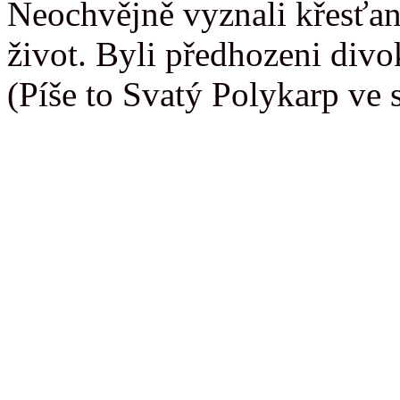
Neochvějně vyznali křesťans
život. Byli předhozeni div
(Píše to Svatý Polykarp ve 