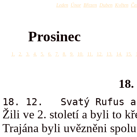
Leden
Únor
Březen
Duben
Květen
Če
Prosinec
1.
2.
3.
4.
5.
6.
7.
8.
9.
10.
11.
12.
13.
14.
15.
18.
18. 12. Svatý Rufus a
Žili ve 2. století a byli to 
Trajána byli uvězněni spol