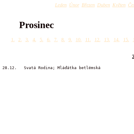
Leden
Únor
Březen
Duben
Květen
Če
Prosinec
1.
2.
3.
4.
5.
6.
7.
8.
9.
10.
11.
12.
13.
14.
15.
28.12. Svatá Rodina; Mláďátka betlémská